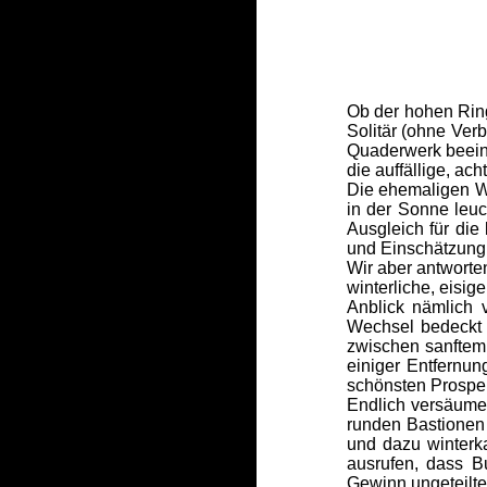
Ob der hohen Ringm
Solitär (ohne Ver
Quaderwerk beeind
die auffällige, a
Die ehemaligen Wo
in der Sonne leu
Ausgleich für die
und Einschätzung 
Wir aber antworte
winterliche, eisi
Anblick nämlich 
Wechsel bedeckt 
zwischen sanftem
einiger Entfernu
schönsten Prospe
Endlich versäume
runden Bastionen 
und dazu winterk
ausrufen, dass B
Gewinn ungeteilte