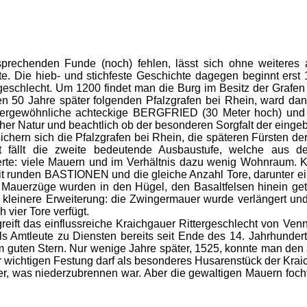
sprechenden Funde (noch) fehlen, lässt sich ohne weiteres
te. Die hieb- und stichfeste Geschichte dagegen beginnt ers
eschlecht. Um 1200 findet man die Burg im Besitz der Grafen 
en 50 Jahre später folgenden Pfalzgrafen bei Rhein, ward dann
ußergewöhnliche achteckige BERGFRIED (30 Meter hoch) und
cher Natur und beachtlich ob der besonderen Sorgfalt der einge
chern sich die Pfalzgrafen bei Rhein, die späteren Fürsten der 
ft fällt die zweite bedeutende Ausbaustufe, welche aus 
ierte: viele Mauern und im Verhältnis dazu wenig Wohnraum. 
unden BASTIONEN und die gleiche Anzahl Tore, darunter eine
 Mauerzüge wurden in den Hügel, den Basaltfelsen hinein get
ch kleinere Erweiterung: die Zwingermauer wurde verlängert un
vier Tore verfügt.
greift das einflussreiche Kraichgauer Rittergeschlecht von Ve
ls Amtleute zu Diensten bereits seit Ende des 14. Jahrhundert
m guten Stern. Nur wenige Jahre später, 1525, konnte man den
 wichtigen Festung darf als besonderes Husarenstück der Krai
r, was niederzubrennen war. Aber die gewaltigen Mauern foch