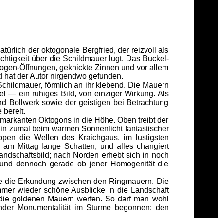
ürlich der oktogonale Bergfried, der reizvoll als
chtigkeit über die Schildmauer lugt. Das Buckel-
bogen-Öffnungen, geknickte Zinnen und vor allem
d hat der Autor nirgendwo gefunden.
hildmauer, förmlich an ihr klebend. Die Mauern
 — ein ruhiges Bild, von einziger Wirkung. Als
nd Bollwerk sowie der geistigen bei Betrachtung
 bereit.
 markanten Oktogons in die Höhe. Oben treibt der
Ein zumal beim warmen Sonnenlicht fantastischer
pen die Wellen des Kraichgaus, im lustigsten
m Mittag lange Schatten, und alles changiert
dschaftsbild; nach Norden erhebt sich in noch
 und dennoch gerade ob jener Homogenität die
e die Erkundung zwischen den Ringmauern. Die
mmer wieder schöne Ausblicke in die Landschaft
 die goldenen Mauern werfen. So darf man wohl
ender Monumentalität im Sturme begonnen: den