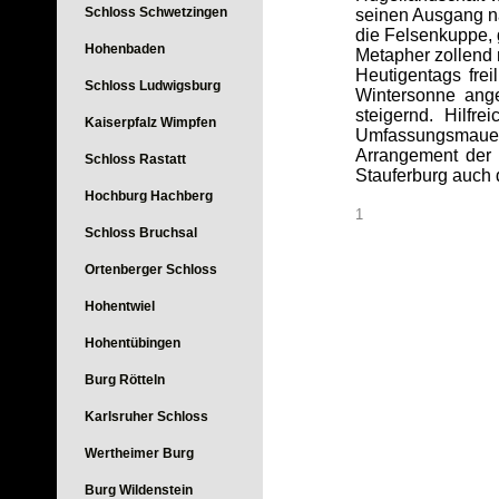
Schloss Schwetzingen
seinen Ausgang na
die Felsenkuppe, g
Hohenbaden
Metapher zollend 
Heutigentags frei
Schloss Ludwigsburg
Wintersonne ange
steigernd. Hilfr
Kaiserpfalz Wimpfen
Umfassungsmauern
Arrangement der M
Schloss Rastatt
Stauferburg auch
Hochburg Hachberg
1
Schloss Bruchsal
Ortenberger Schloss
Hohentwiel
Hohentübingen
Burg Rötteln
Karlsruher Schloss
Wertheimer Burg
Burg Wildenstein