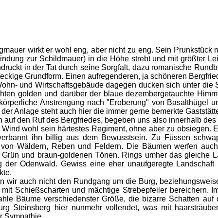
auer wirkt er wohl eng, aber nicht zu eng. Sein Prunkstück nat
bindung zur Schildmauer) in die Höhe strebt und mit größter Lei
ruckt in der Tat durch seine Sorgfalt, dazu romanische Rund
chteckige Grundform. Einen aufregenderen, ja schöneren Bergfrie
hn- und Wirtschaftsgebäude dagegen ducken sich unter die Sc
chten golden und darüber der blaue dezembergetauchte Himmel
 körperliche Anstrengung nach "Eroberung" von Basalthügel u
der Anlage steht auch hier die immer gerne bemerkte Gaststätte
n auf den Ruf des Bergfriedes, begeben uns also innerhalb des
ge Wind wohl sein härtestes Regiment, ohne aber zu obsiegen. 
verbannt ihn billig aus dem Bewusstsein. Zu Füssen schwap
von Wäldern, Reben und Feldern. Die Bäumen werfen auch a
 Grün und braun-goldenen Tönen. Rings umher das gleiche Lan
ng der Odenwald. Gewiss eine eher unaufgeregte Landschaft
kte.
n wir auch nicht den Rundgang um die Burg, beziehungsweis
mit Schießscharten und mächtige Strebepfeiler bereichern. I
ahle Bäume verschiedenster Größe, die bizarre Schatten auf
urg Steinsberg hier nunmehr vollendet, was mit haarsträub
r Sympathie.