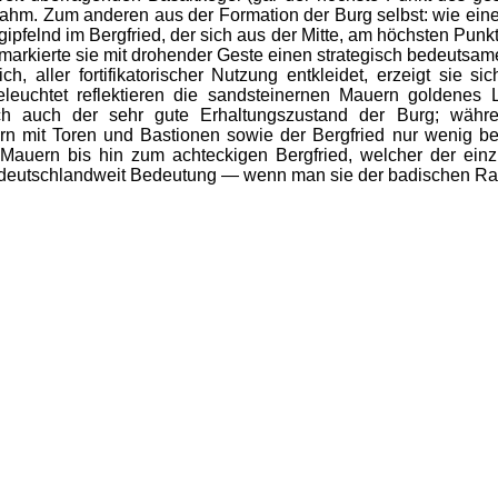
hm. Zum anderen aus der Formation der Burg selbst: wie eine
ipfelnd im Bergfried, der sich aus der Mitte, am höchsten Punkt
markierte sie mit drohender Geste einen strategisch bedeutsam
lich, aller fortifikatorischer Nutzung entkleidet, erzeigt sie 
leuchtet reflektieren die sandsteinernen Mauern goldenes 
eich auch der sehr gute Erhaltungszustand der Burg; währ
 mit Toren und Bastionen sowie der Bergfried nur wenig besc
auern bis hin zum achteckigen Bergfried, welcher der einzig
 deutschlandweit Bedeutung — wenn man sie der badischen R