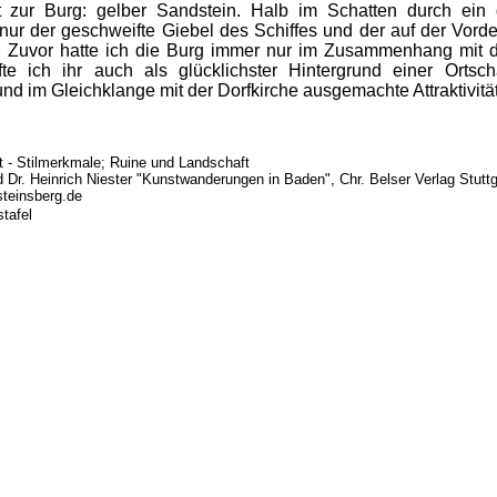
tät zur Burg: gelber Sandstein. Halb im Schatten durch ei
 nur der geschweifte Giebel des Schiffes und der auf der Vord
. Zuvor hatte ich die Burg immer nur im Zusammenhang mit
te ich ihr auch als glücklichster Hintergrund einer Ortscha
d im Gleichklange mit der Dorfkirche ausgemachte Attraktivitä
t - Stilmerkmale; Ruine und Landschaft
nd Dr. Heinrich Niester "Kunstwanderungen in Baden", Chr. Belser Verlag Stutt
teinsberg.de
stafel