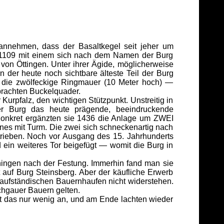
 annehmen, dass der Basaltkegel seit jeher um
t 1109 mit einem sich nach dem Namen der Burg
von Öttingen. Unter ihrer Ägide, möglicherweise
 der heute noch sichtbare älteste Teil der Burg
 die zwölfeckige Ringmauer (10 Meter hoch) —
brachten Buckelquader.
Kurpfalz, den wichtigen Stützpunkt. Unstreitig in
der Burg das heute prägende, beeindruckende
Konkret ergänzten sie 1436 die Anlage um ZWEI
s mit Turm. Die zwei sich schneckenartig nach
rieben. Noch vor Ausgang des 15. Jahrhunderts
d ein weiteres Tor beigefügt — womit die Burg in
nningen nach der Festung. Immerhin fand man sie
 auf Burg Steinsberg. Aber der käufliche Erwerb
 aufständischen Bauernhaufen nicht widerstehen.
chgauer Bauern gelten.
t das nur wenig an, und am Ende lachten wieder