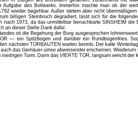
ur Aufgabe des Bollwerks. Immerhin machte man ob der wei
 1792 wieder begehbar. Außer stetem aber nicht übermäßigem V
um billigen Steinbruch degradiert, lässt sich für die folgend
ch nach 1973, da das unmittelbar benachbarte SINSHEIM die B
 an dieser Stelle Dank dafür.
andes ist die Begehung der Burg ausgesprochen lohnenswert. F
 — ein Spitzbogen und darüber ein Rundbogenfries. Sogle
iden nächsten TORBAUTEN warten bereits. Der kalte Wintertag z
st auch das Gemäuer umso abweisender erscheinen. Wiederum s
m niedrigen Turm. Dann das VIERTE TOR, langsam weicht der k