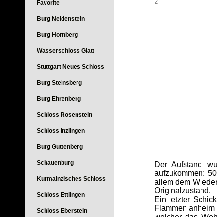
2
Favorite
Burg Neidenstein
Burg Hornberg
Wasserschloss Glatt
Stuttgart Neues Schloss
Burg Steinsberg
Burg Ehrenberg
Schloss Rosenstein
Schloss Inzlingen
Burg Guttenberg
Schauenburg
Der Aufstand wu
aufzukommen: 500
Kurmainzisches Schloss
allem dem Wiede
Originalzustand.
Schloss Ettlingen
Ein letzter Schic
Flammen anheim st
Schloss Eberstein
welcher das Woh