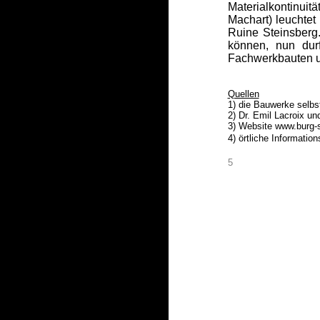
Materialkontinui
Machart) leuchtet
Ruine Steinsberg
können, nun durf
Fachwerkbauten un
Quellen
1) die Bauwerke selbs
2) Dr. Emil Lacroix u
3) Website www.burg-s
4) örtliche Information
5