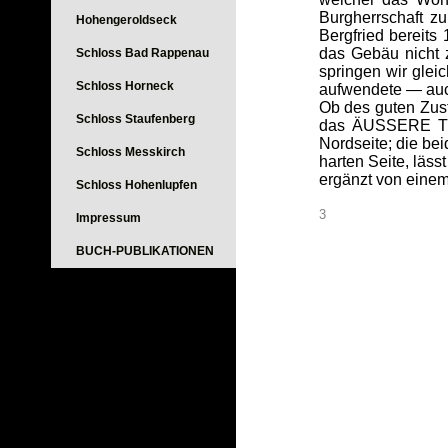
Burgherrschaft z
Hohengeroldseck
Bergfried bereits
das Gebäu nicht z
Schloss Bad Rappenau
springen wir glei
Schloss Horneck
aufwendete — auch
Ob des guten Zust
Schloss Staufenberg
das ÄUSSERE TOR
Nordseite; die be
Schloss Messkirch
harten Seite, läs
ergänzt von eine
Schloss Hohenlupfen
3
Impressum
BUCH-PUBLIKATIONEN