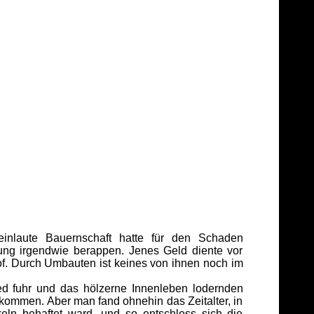
inlaute Bauernschaft hatte für den Schaden
ng irgendwie berappen. Jenes Geld diente vor
urch Umbauten ist keines von ihnen noch im
ried fuhr und das hölzerne Innenleben lodernden
kommen. Aber man fand ohnehin das Zeitalter, in
n behaftet ward, und so entschloss sich die