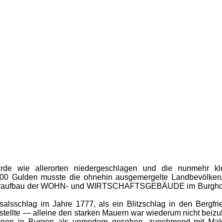
rde wie allerorten niedergeschlagen und die nunmehr kle
0 Gulden musste die ohnehin ausgemergelte Landbevölkeru
raufbau der WOHN- und WIRTSCHAFTSGEBÄUDE im Burghof. D
ksalsschlag im Jahre 1777, als ein Blitzschlag in den Bergf
ellte — alleine den starken Mauern war wiederum nicht beizu
nen in Burgen als unmodern gesehen, zunehmend mit Makel