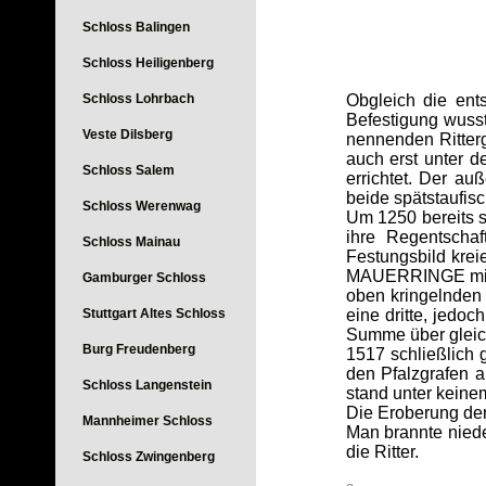
Schloss Balingen
Schloss Heiligenberg
Schloss Lohrbach
Obgleich die ent
Befestigung wuss
Veste Dilsberg
nennenden Ritterg
auch erst unter d
Schloss Salem
errichtet. Der a
beide spätstaufis
Schloss Werenwag
Um 1250 bereits si
ihre Regentscha
Schloss Mainau
Festungsbild kre
MAUERRINGE mit r
Gamburger Schloss
oben kringelnden
Stuttgart Altes Schloss
eine dritte, jedo
Summe über gleich 
Burg Freudenberg
1517 schließlich 
den Pfalzgrafen a
Schloss Langenstein
stand unter keine
Die Eroberung der
Mannheimer Schloss
Man brannte niede
die Ritter.
Schloss Zwingenberg