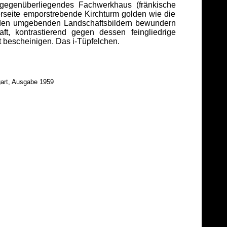
n gegenüberliegendes Fachwerkhaus (fränkische
erseite emporstrebende Kirchturm golden wie die
 den umgebenden Landschaftsbildern bewundern
ft, kontrastierend gegen dessen feingliedrige
t bescheinigen. Das i-Tüpfelchen.
gart, Ausgabe 1959