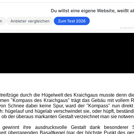
Du willst eine eigene Website, weißt a
en
Anbieter vergleichen
Zum Test 2026
powered 
treifzüge durch die Hügelwelt des Kraichgaus musste denn die 
men "Kompass des Kraichgaus" trägt das Gebäu mit vollem Rec
on Schnee dabei keine Spur, ward der "Kompass" nun direkt 
ch: hügelauf und hügelab verschwindet sie, oder hüpft, bestän
, ob der überaus markanten Gestalt verzeichnet man sie notwe
 gewinnt ihre ausdrucksvolle Gestalt dank besonderer 
eit überragenden Basaltkegel (gar der höchste Punkt des ges