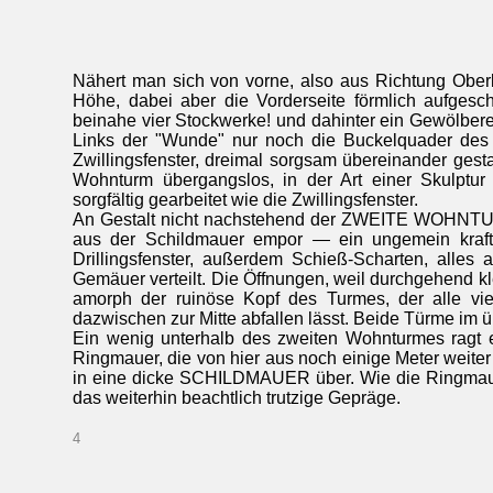
Nähert man sich von vorne, also aus Richtung Ob
Höhe, dabei aber die Vorderseite förmlich aufgeschl
beinahe vier Stockwerke! und dahinter ein Gewölbere
Links der "Wunde" nur noch die Buckelquader des
Zwillingsfenster, dreimal sorgsam übereinander gesta
Wohnturm übergangslos, in der Art einer Skulptur
sorgfältig gearbeitet wie die Zwillingsfenster.
An Gestalt nicht nachstehend der ZWEITE WOHNTURM.
aus der Schildmauer empor — ein ungemein kraftvol
Drillingsfenster, außerdem Schieß-Scharten, alle
Gemäuer verteilt. Die Öffnungen, weil durchgehend k
amorph der ruinöse Kopf des Turmes, der alle vi
dazwischen zur Mitte abfallen lässt. Beide Türme im
Ein wenig unterhalb des zweiten Wohnturmes ragt 
Ringmauer, die von hier aus noch einige Meter weiter 
in eine dicke SCHILDMAUER über. Wie die Ringmauern
das weiterhin beachtlich trutzige Gepräge.
4