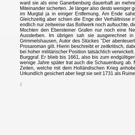
ward sie als eine Ganerbenburg dauerhaft an mehrere
Miteinander sicherten. Je länger also desto weniger 
im Murgtal ja in einiger Entfernung. Am Ende sahe
Gleichzeitig aber schien die Enge der Verhältnisse im
endlich nur zeitweise das Bollwerk noch aufsuchte, d
Mochten den Ebersteiner Grafen nur noch eine Ne
Aussterben. Im übrigen sah sie ausgerechnet i
Grimmelshausen, Autor des Stückes "Der abenteuerli
Prosaroman gilt. Hierin beschreibt er zeitkritisch, 
bei hoher militärischer Position tatsächlich verwick
Burggraf. Er blieb bis 1661, also bis zum endgültige
wenige Jahre später trat auch die Schauenburg ab.
Zeiten, welche mit dem Holländischen Krieg anhoben
Urkundlich gesichert aber liegt sie seit 1731 als Ruine
2