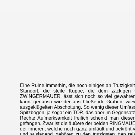
Eine Ruine immerhin, die noch einiges an Trutzigke
Standort, die steile Kuppe, die dem zackigen
ZWINGERMAUER lässt sich noch so viel gewahren, d
kann, genauso wie der anschließende Graben, wiewoh
ausgeklügelten Abschottung. So wenig dieser Umfas
Spitzbogen, ja sogar ein TOR, das aber im Gegensatze
Rechte Aufmerksamkeit freilich schenkt man diesen
gefangen. Zwar ist die äußere der beiden RINGMAUERN
der inneren, welche noch ganz umläuft und bekrönt 
und ausladend, gehören zu den trutzigsten, den reiz