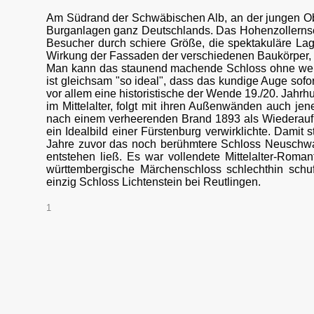
Am Südrand der Schwäbischen Alb, an der jungen Obe
Burganlagen ganz Deutschlands. Das Hohenzollernsch
Besucher durch schiere Größe, die spektakuläre Lag
Wirkung der Fassaden der verschiedenen Baukörper,
Man kann das staunend machende Schloss ohne weiter
ist gleichsam "so ideal", dass das kundige Auge sofor
vor allem eine historistische der Wende 19./20. Jahr
im Mittelalter, folgt mit ihren Außenwänden auch je
nach einem verheerenden Brand 1893 als Wiederaufbau
ein Idealbild einer Fürstenburg verwirklichte. Damit
Jahre zuvor das noch berühmtere Schloss Neuschwa
entstehen ließ. Es war vollendete Mittelalter-Roma
württembergische Märchenschloss schlechthin schuf.
einzig Schloss Lichtenstein bei Reutlingen.
1