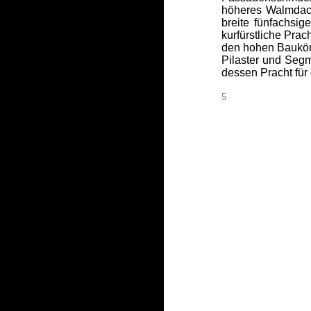
höheres Walmdach
breite fünfachsig
kurfürstliche Prac
den hohen Baukör
Pilaster und Seg
dessen Pracht für
5