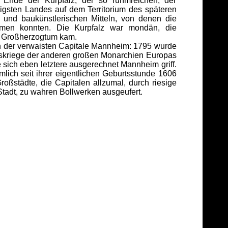
s Ende der Kurpfalz, der so ruhmreichen, der
igsten Landes auf dem Territorium des späteren
 und baukünstlerischen Mitteln, von denen die
äumen konnten. Die Kurpfalz war mondän, die
e Großherzogtum kam.
ch der verwaisten Capitale Mannheim: 1795 wurde
onskriege der anderen großen Monarchien Europas
 sich eben letztere ausgerechnet Mannheim griff.
lich seit ihrer eigentlichen Geburtsstunde 1606
oßstädte, die Capitalen allzumal, durch riesige
Stadt, zu wahren Bollwerken ausgeufert.