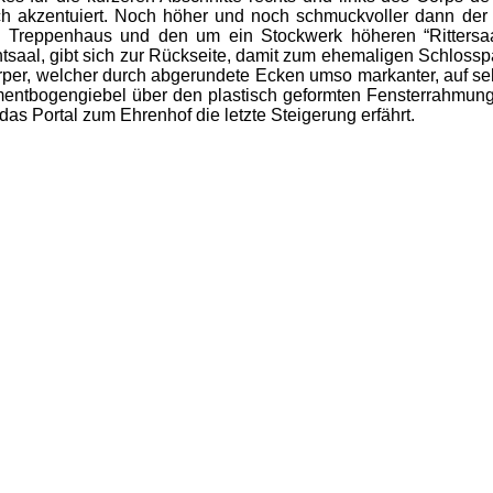
 akzentuiert. Noch höher und noch schmuckvoller dann der 
e Treppenhaus und den um ein Stockwerk höheren “Rittersaal”
htsaal, gibt sich zur Rückseite, damit zum ehemaligen Schlosspa
per, welcher durch abgerundete Ecken umso markanter, auf se
mentbogengiebel über den plastisch geformten Fensterrahmung
 das Portal zum Ehrenhof die letzte Steigerung erfährt.