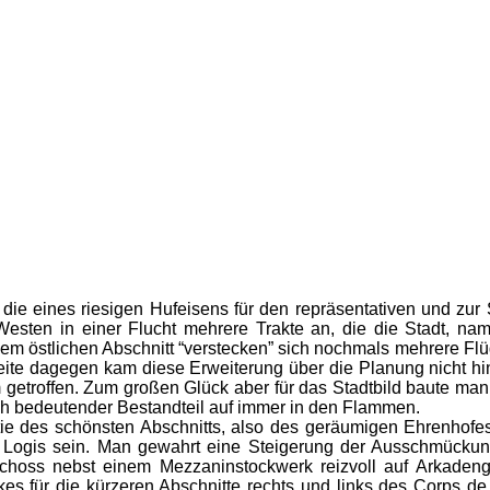
t die eines riesigen Hufeisens für den repräsentativen und zu
esten in einer Flucht mehrere Trakte an, die die Stadt, na
dem östlichen Abschnitt “verstecken” sich nochmals mehrere Fl
eite dagegen kam diese Erweiterung über die Planung nicht h
 getroffen. Zum großen Glück aber für das Stadtbild baute man
 bedeutender Bestandteil auf immer in den Flammen.
tie des schönsten Abschnitts, also des geräumigen Ehrenhofe
 Logis sein. Man gewahrt eine Steigerung der Ausschmückun
choss nebst einem Mezzaninstockwerk reizvoll auf Arkadengä
 für die kürzeren Abschnitte rechts und links des Corps de 