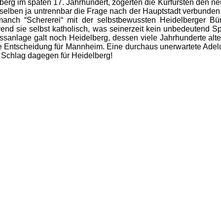
berg im späten 17. Jahrhundert, zögerten die Kurfürsten den ne
selben ja untrennbar die Frage nach der Hauptstadt verbunden.
 manch “Schererei“ mit der selbstbewussten Heidelberger Bür
end sie selbst katholisch, was seinerzeit kein unbedeutend Sp
sanlage galt noch Heidelberg, dessen viele Jahrhunderte alt
e Entscheidung für Mannheim. Eine durchaus unerwartete Adelun
 Schlag dagegen für Heidelberg!