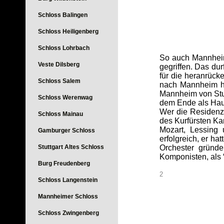
Schloss Balingen
Schloss Heiligenberg
Schloss Lohrbach
So auch Mannheim,
Veste Dilsberg
gegriffen. Das dur
für die heranrück
Schloss Salem
nach Mannheim hi
Mannheim von Stun
Schloss Werenwag
dem Ende als Haup
Wer die Residenz 
Schloss Mainau
des Kurfürsten Ka
Mozart, Lessing 
Gamburger Schloss
erfolgreich, er h
Stuttgart Altes Schloss
Orchester gründe
Komponisten, als 
Burg Freudenberg
2
Schloss Langenstein
Mannheimer Schloss
Schloss Zwingenberg