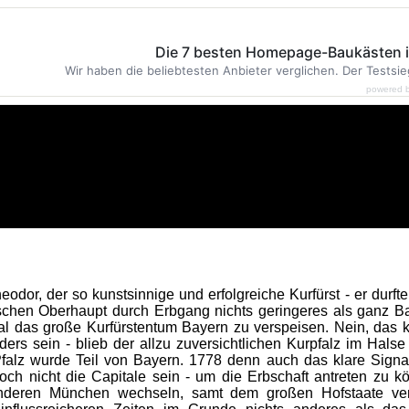
Die 7 besten Homepage-Baukästen 
Wir haben die beliebtesten Anbieter verglichen. Der Testsie
powered 
eodor, der so kunstsinnige und erfolgreiche Kurfürst - er dur
schen Oberhaupt durch Erbgang nichts geringeres als ganz Bay
al das große Kurfürstentum Bayern zu verspeisen. Nein, das 
ders sein - blieb der allzu zuversichtlichen Kurpfalz im Halse
Pfalz wurde Teil von Bayern. 1778 denn auch das klare Signa
och nicht die Capitale sein - um die Erbschaft antreten zu 
nderen München wechseln, samt dem großen Hofstaate ver