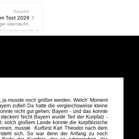
Ratgeber
im Test 2026
ger überrascht.
by homepage-baukasten.de
fte, ja musste noch größer werden. Welch’ Moment
ern zufiel! Da hatte die vergleichsweise kleine
konnte nicht gut gehen; Bayern - und das konnte
 stecken! Nicht Bayern wurde Teil der Kurpfalz -
l; solch großem Lande konnte die kurpfälzische
können, musste Kurfürst Karl Theodor nach dem
steht sich. So war denn der Anfang zu noch