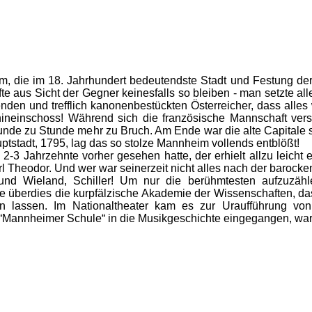
 die im 18. Jahrhundert bedeutendste Stadt und Festung der 
fte aus Sicht der Gegner keinesfalls so bleiben - man setzte a
enden und trefflich kanonenbestückten Österreicher, dass alle
neinschoss! Während sich die französische Mannschaft versch
de zu Stunde mehr zu Bruch. Am Ende war die alte Capitale s
tstadt, 1795, lag das so stolze Mannheim vollends entblößt!
2-3 Jahrzehnte vorher gesehen hatte, der erhielt allzu leicht
rl Theodor. Und wer war seinerzeit nicht alles nach der baroc
und Wieland, Schiller! Um nur die berühmtesten aufzuzähle
atte überdies die kurpfälzische Akademie der Wissenschaften, 
n lassen. Im Nationaltheater kam es zur Uraufführung vo
“Mannheimer Schule“ in die Musikgeschichte eingegangen, ware