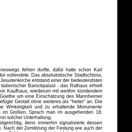
eswegs fehlen durfte, dafür hatte schon Karl
or vollendete. Das absolutistische Stadtschloss,
esuitenkirche entstand einer der bedeutendsten
alienischer Barockpalast - das Rathaus erhielt
d ein Kaufhaus, wiederum mit weithin kündendem
ch Goethe um eine Einschätzung des Mannheimer
ügte Gestalt ohne weiteres als “heiter“ an. Die
iche Winkeligkeit und zu erhaltende Monumente
wie im Großen. Sprach man im ausgehenden 18.
nn solcher Unterhaltung.
gerichtig, denn immerhin signalisierte dessen
. Nach der Zerstörung der Festung wie auch der