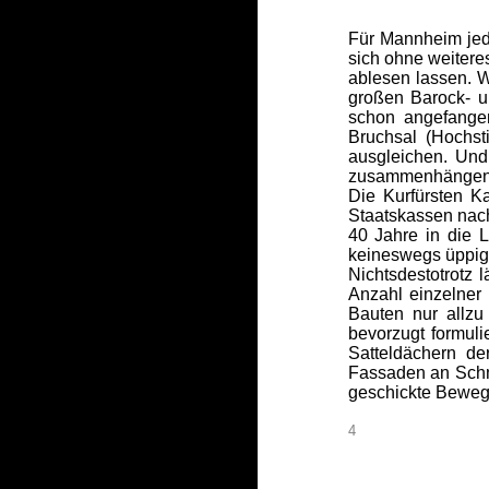
Für Mannheim jedo
sich ohne weitere
ablesen lassen. W
großen Barock- u
schon angefangen
Bruchsal (Hochs
ausgleichen. Und
zusammenhängende
Die Kurfürsten K
Staatskassen nach
40 Jahre in die 
keineswegs üppig
Nichtsdestotrotz
Anzahl einzelner 
Bauten nur allzu
bevorzugt formul
Satteldächern d
Fassaden an Schm
geschickte Beweg
4