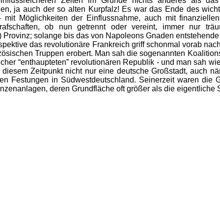
influssreicheren Zeiten im Grunde nichts anderes als da
n, ja auch der so alten Kurpfalz! Es war das Ende des wicht
 mit Möglichkeiten der Einflussnahme, auch mit finanziellen
rafschaften, ob nun getrennt oder vereint, immer nur tr
n) Provinz; solange bis das von Napoleons Gnaden entstehend
pektive das revolutionäre Frankreich griff schonmal vorab na
nzösischen Truppen erobert. Man sah die sogenannten Koaliti
cher “enthaupteten” revolutionären Republik - und man sah wie
iesem Zeitpunkt nicht nur eine deutsche Großstadt, auch näm
ten Festungen in Südwestdeutschland. Seinerzeit waren die Gr
nzenanlagen, deren Grundfläche oft größer als die eigentliche 