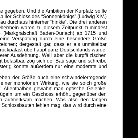
e gegeben. Und die Ambition der Kurpfalz sollte
ailler Schloss des “Sonnenkönigs” (Ludwig XIV.)
u durchaus hinterher “hinkte“. Die drei anderen
berrhein waren zu diesem Zeitpunkt zumindest
e (Markgrafschaft Baden-Durlach) ab 1715 und
seine Verspätung durch eine besondere Größe
chen; dergestalt gar, dass er als unmittelbar
rockpalast überhaupt ganz Deutschlands wurde!
erer Ausdehnung. Weil aber die kurpfälzischen
t belastbar, zog sich der Bau sage und schreibe
ster!); konnte außerdem nur eine moderate und
.
 neben der Größe auch eine schwindelerregende
f einer monotonen Wirkung, wie sie solch große
at. Allenthalben gewahrt man optische Gelenke,
Flügeln um ein Geschoss erhöht, gegenüber den
den aufmerksam machen. Was also den langen
Schlossbauten fehlen mag, das wird durch eine