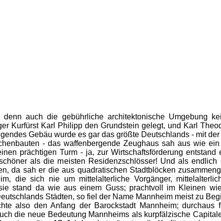
enn auch die gebührliche architektonische Umgebung kein
r Kurfürst Karl Philipp den Grundstein gelegt, und Karl Theod
ndes Gebäu wurde es gar das größte Deutschlands - mit der J
chenbauten - das waffenbergende Zeughaus sah aus wie ein it
inen prächtigen Turm - ja, zur Wirtschaftsförderung entstan
 schöner als die meisten Residenzschlösser! Und als endli
en, da sah er die aus quadratischen Stadtblöcken zusammengef
m, die sich nie um mittelalterliche Vorgänger, mittelalterl
sie stand da wie aus einem Guss; prachtvoll im Kleinen 
eutschlands Städten, so fiel der Name Mannheim meist zu Begi
te also den Anfang der Barockstadt Mannheim; durchaus fol
uch die neue Bedeutung Mannheims als kurpfälzische Capitale