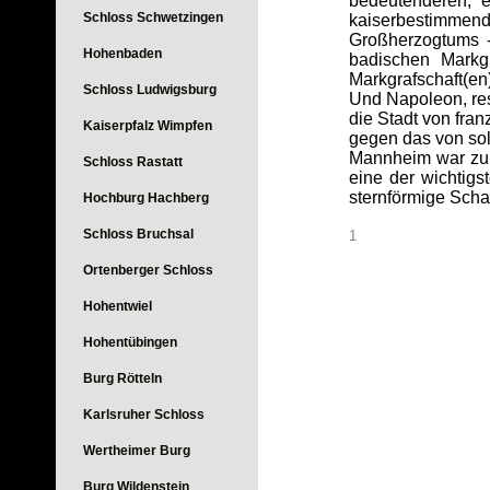
bedeutenderen, e
Schloss Schwetzingen
kaiserbestimmende
Großherzogtums -
Hohenbaden
badischen Markg
Markgrafschaft(e
Schloss Ludwigsburg
Und Napoleon, res
die Stadt von fra
Kaiserpfalz Wimpfen
gegen das von sol
Mannheim war zu d
Schloss Rastatt
eine der wichtigs
sternförmige Scha
Hochburg Hachberg
Schloss Bruchsal
1
Ortenberger Schloss
Hohentwiel
Hohentübingen
Burg Rötteln
Karlsruher Schloss
Wertheimer Burg
Burg Wildenstein