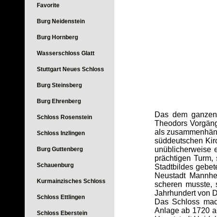
Favorite
Burg Neidenstein
Burg Hornberg
Wasserschloss Glatt
Stuttgart Neues Schloss
Burg Steinsberg
Burg Ehrenberg
Das dem ganzen d
Schloss Rosenstein
Theodors Vorgänge
als zusammenhänge
Schloss Inzlingen
süddeutschen Kir
unüblicherweise e
Burg Guttenberg
prächtigen Turm,
Schauenburg
Stadtbildes gebet
Neustadt Mannhei
Kurmainzisches Schloss
scheren musste, 
Jahrhundert von D
Schloss Ettlingen
Das Schloss mach
Anlage ab 1720 a
Schloss Eberstein