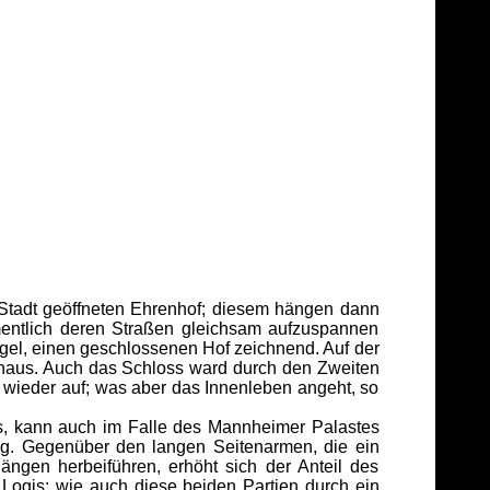
r Stadt geöffneten Ehrenhof; diesem hängen dann
mentlich deren Straßen gleichsam aufzuspannen
ügel, einen geschlossenen Hof zeichnend. Auf der
inaus. Auch das Schloss ward durch den Zweiten
 wieder auf; was aber das Innenleben angeht, so
s, kann auch im Falle des Mannheimer Palastes
g. Gegenüber den langen Seitenarmen, die ein
ngen herbeiführen, erhöht sich der Anteil des
Logis; wie auch diese beiden Partien durch ein