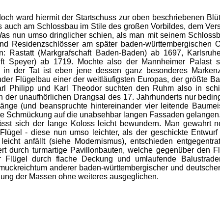
ch ward hiermit der Startschuss zur oben beschriebenen Blüt
s auch am Schlossbau im Stile des großen Vorbildes, dem Vers
as nun umso dringlicher schien, als man mit seinem Schlossba
nd Residenzschlösser am später baden-württembergischen O
: Rastatt (Markgrafschaft Baden-Baden) ab 1697, Karlsruh
tift Speyer) ab 1719. Mochte also der Mannheimer Palast 
 in der Tat ist eben jene dessen ganz besonderes Markenzei
r Flügelbau einer der weitläufigsten Europas, der größte Ba
arl Philipp und Karl Theodor suchten den Ruhm also in schi
 der unaufhörlichen Drangsal des 17. Jahrhunderts nur beding
Länge (und beanspruchte hintereinander vier leitende Baumei
e Schmückung auf die unabsehbar langen Fassaden gelangen
 lässt sich der lange Koloss leicht bewundern. Man gewahrt
Flügel - diese nun umso leichter, als der geschickte Entwur
 leicht anfällt (siehe Modernismus), entschieden entgegentr
iert durch turmartige Pavillonbauten, welche gegenüber den 
er Flügel durch flache Deckung und umlaufende Balustra
uckreichtum anderer baden-württembergischer und deutscher 
ung der Massen ohne weiteres ausgeglichen.