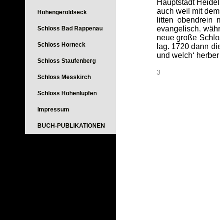
Hauptstadt Heidel
auch weil mit dem
Hohengeroldseck
litten obendrein
evangelisch, währ
Schloss Bad Rappenau
neue große Schlos
Schloss Horneck
lag. 1720 dann di
und welch‘ herber
Schloss Staufenberg
3
Schloss Messkirch
Schloss Hohenlupfen
Impressum
BUCH-PUBLIKATIONEN