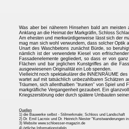
Was aber bei näherem Hinsehen bald am meisten auff
Anklang an die Heimat der Markgräfin, Schloss Schla
Am ehesten und merkwürdigerweise lässt sich der ma
mag man sich wohl verwundern, dass solcher Optik a
Unart des Waschbetons zunächst Bürde, so beruhigt
nämlich ist der verwendete Kiesel von erfrischende
Fassadenelemente gegliedert, so dass er von ganz
Flächen und bar jeglichen Kunstgriffes an die F
ausgewiesenen Originalität ein Lob spenden.
Vielleicht noch spektakulärer die INNENRÄUME des Pa
wartet auf mit tatsächlich unbezahlbaren Schätzen 
Träumen, sich allenthalben "trunken" von Spiel und 
markgräfliche Vergangenheit gezaubert. Ein glanzvol
Kriegszerstörung oder durch spätere Umbauten seines
Quellen
1) die Bauwerke selbst - Stilmerkmale; Schloss und Landschaft
2) Dr. Emil Lacroix und Dr. Heinrich Niester "Kunstwanderungen i
3) Website www.schloesser-magazin.de
4) örtliche Informationstafeln