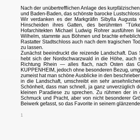
Nach der unübertrefflichen Anlage des kurpfälzischen
und Baden-Baden, das schönste barocke Lustschloss
Wir verdanken es der Markgräfin Sibylla August
Hinscheiden ihres Gatten, des berühmten "Türke
Hofarchitekten Michael Ludwig Rohrer ausführen li
Wilhelm, stammte aus Böhmen und brachte erhebliche 
Rastatter Stadtschloss auch nach dem tragischen Tod 
zu lassen.
Zunächst beeindruckt die reizende Landschaft. Das 
hebt sich der Nordschwarzwald in die Höhe, auch
Richtung Rhein — alles flach, nach Osten das G
KUPPENHEIM, jedoch ohne besonderen Bezug, umgeben
zumeist hat man schöne Ausblicke in den beschrie
in die Landschaft, umschreibt ein sehr ansehnlich
Schönheit, dass man schnell, ja ganz unverzüglich d
kleinen Paradiese zu sprechen. Zu rühmen der in d
Schmuck und Pracht, aber von nicht besonderer G
Beiwerk gefasst, so das Favorite in seinem glänzende
1