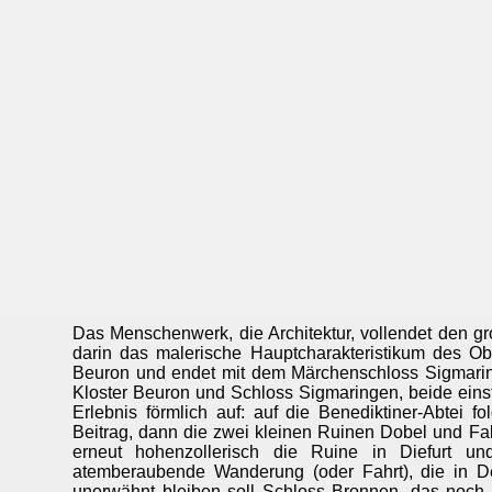
Das Menschenwerk, die Architektur, vollendet den g
darin das malerische Hauptcharakteristikum des O
Beuron und endet mit dem Märchenschloss Sigmaringe
Kloster Beuron und Schloss Sigmaringen, beide eins
Erlebnis förmlich auf: auf die Benediktiner-Abtei
Beitrag, dann die zwei kleinen Ruinen Dobel und Fa
erneut hohenzollerisch die Ruine in Diefurt un
atemberaubende Wanderung (oder Fahrt), die in Deut
unerwähnt bleiben soll Schloss Bronnen, das noch 