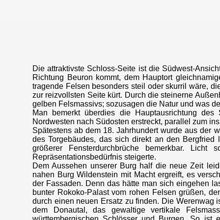
Die attraktivste Schloss-Seite ist die Südwest-Ansic
Richtung Beuron kommt, dem Hauptort gleichnamig
tragende Felsen besonders steil oder skurril wäre, di
zur reizvollsten Seite kürt. Durch die steinerne Auß
gelben Felsmassivs; sozusagen die Natur und was der 
Man bemerkt überdies die Hauptausrichtung des S
Nordwesten nach Südosten erstreckt, parallel zum ins
Spätestens ab dem 18. Jahrhundert wurde aus der w
des Torgebäudes, das sich direkt an den Bergfried l
größerer Fensterdurchbrüche bemerkbar. Licht 
Repräsentationsbedürfnis steigerte.
Dem Aussehen unserer Burg half die neue Zeit leid
nahen Burg Wildenstein mit Macht ergreift, es vers
der Fassaden. Denn das hätte man sich eingehen lasse
bunter Rokoko-Palast vom rohen Felsen grüßen, der 
durch einen neuen Ersatz zu finden. Die Werenwag is
dem Donautal, das gewaltige vertikale Felsmas
württembergischen Schlösser und Burgen. So ist es