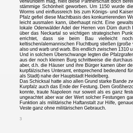
verwundern mag, hielt diese Partnerschaft doch berei
stämmige Schönheit geworben. Um 1150 wurde die i
Worms und einflussreich bis zum Königs- und Kaiser
Pfalz gefiel diese Machtbasis des konkurrierenden W
leicht ausmalen kann, überhaupt nicht. Eine gewal
lokale Odenwälder Adel der Herren von Dürn durch 
über das Neckartal so wichtigen strategischen Punk
errichtet, dass sie beim Bau vielleicht noc
keltischen/alemannischen Fluchtburg stießen (große 
also und warb und warb. Bis endlich zwischen 1310 u
Und in solchem Überschwange legten die Pfalzgrafen
aus der noch kleinen Burg schrittweise die durchaus 
aber, d.h. die Häuser und ihre Bürger kamen über de
kurpfälzisches Unteramt, entsprechend bedeutend für 
als Stadt) nahe der Hauptstadt Heidelberg.
Das Schicksal hatte also allen Grund starke Bande z
Kurpfalz auch das Ende der Festung. Dem Großherzogt
konnte, traute Napoleon nur soweit als es ganz fes
ungeachtet aber war der Wert solcher Festungen ga
Funktion als militärische Haftanstalt zur Hilfe, gena
Veste ganz ohne militärischen Gebrauch.
3