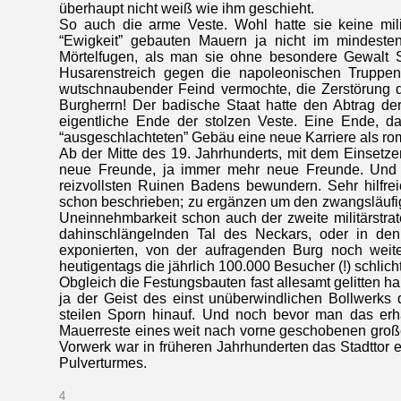
überhaupt nicht weiß wie ihm geschieht.
So auch die arme Veste. Wohl hatte sie keine mili
“Ewigkeit” gebauten Mauern ja nicht im mindeste
Mörtelfugen, als man sie ohne besondere Gewalt S
Husarenstreich gegen die napoleonischen Truppen
wutschnaubender Feind vermochte, die Zerstörung
Burgherrn! Der badische Staat hatte den Abtrag d
eigentliche Ende der stolzen Veste. Eine Ende, 
“ausgeschlachteten” Gebäu eine neue Karriere als ro
Ab der Mitte des 19. Jahrhunderts, mit dem Einset
neue Freunde, ja immer mehr neue Freunde. Und s
reizvollsten Ruinen Badens bewundern. Sehr hilfreic
schon beschrieben; zu ergänzen um den zwangsläufige
Uneinnehmbarkeit schon auch der zweite militärstra
dahinschlängelnden Tal des Neckars, oder in de
exponierten, von der aufragenden Burg noch weite
heutigentags die jährlich 100.000 Besucher (!) schl
Obgleich die Festungsbauten fast allesamt gelitten h
ja der Geist des einst unüberwindlichen Bollwerks 
steilen Sporn hinauf. Und noch bevor man das erha
Mauerreste eines weit nach vorne geschobenen große
Vorwerk war in früheren Jahrhunderten das Stadttor ef
Pulverturmes.
4