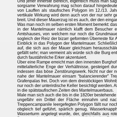
Und jener innerste Bereich, eigentlich muss man sage
sorgsame Verwahrung mag schon darauf hingedeutet 
von Lauffen als staufisches Polygon im 12./13. Jah
vertikale Wirkung wird denn auch von der nur sehr 
breit. Und dieser Mauerzug ist es auch, der den eing
Was man noch im selben ersten Moment bemerkt: das 
in der Mantelmauer nämlich klafft dem Besucher e
Amtshauses, von welchem nur noch die Grundmauern
sogleich der Reiz der bizarr geformten Überreste für
Einblick in das Polygon der Mantelmauer. Schließlic
auf, die sich aus der Mauer gleichsam herausschä
gefällt sehr; man vermeint als würde sich die Burg 
durch faustähnliche Erker akzentuiert.
Über eine Rampe erreicht man den innersten Burghof (
mittelalterliche Enge der Verhältnisse, gesteigert
indessen das böse Zerstörungswerk. Nicht nur der n
nahe der Mantelmauer einsam “balancierender” Tr
Grafenpalas frei. Doch von dem dreistöckigen Wohn
nur noch der unterirdische Keller besichtigt werden.
in die spätstaufischen Zeiten des Mantelmauerbaus.
Male man sich auch die bis in die 1820er bestehend
ungefähr ein Drittel der Fläche einnahm und na
Treppencampanile leergefegten Polygon fällt nur noc
obgleich tief geführt, spärlich genug. Wasserknap
Wasserturm angelegt wurde, der, gleichfalls aus rote