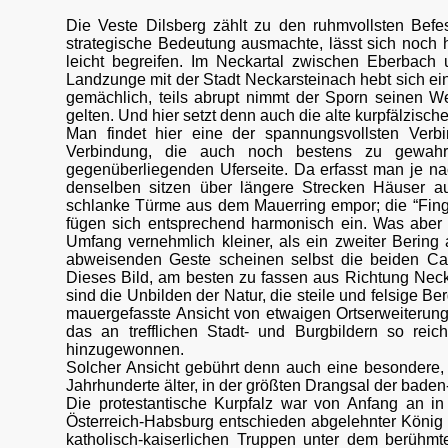
Die Veste Dilsberg zählt zu den ruhmvollsten Bef
strategische Bedeutung ausmachte, lässt sich noch 
leicht begreifen. Im Neckartal zwischen Eberbac
Landzunge mit der Stadt Neckarsteinach hebt sich ein
gemächlich, teils abrupt nimmt der Sporn seinen We
gelten. Und hier setzt denn auch die alte kurpfälzisch
Man findet hier eine der spannungsvollsten Ver
Verbindung, die auch noch bestens zu gewahr
gegenüberliegenden Uferseite. Da erfasst man je na
denselben sitzen über längere Strecken Häuser au
schlanke Türme aus dem Mauerring empor; die “Finge
fügen sich entsprechend harmonisch ein. Was aber 
Umfang vernehmlich kleiner, als ein zweiter Bering 
abweisenden Geste scheinen selbst die beiden C
Dieses Bild, am besten zu fassen aus Richtung Neck
sind die Unbilden der Natur, die steile und felsige 
mauergefasste Ansicht von etwaigen Ortserweiterung
das an trefflichen Stadt- und Burgbildern so reic
hinzugewonnen.
Solcher Ansicht gebührt denn auch eine besondere, 
Jahrhunderte älter, in der größten Drangsal der baden
Die protestantische Kurpfalz war von Anfang an in 
Österreich-Habsburg entschieden abgelehnter König 
katholisch-kaiserlichen Truppen unter dem berühmte