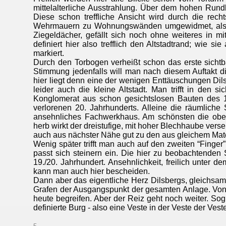
mittelalterliche Ausstrahlung. Über dem hohen Run
Diese schon treffliche Ansicht wird durch die rec
Wehrmauern zu Wohnungswänden umgewidmet, also mi
Ziegeldächer, gefällt sich noch ohne weiteres in m
definiert hier also trefflich den Altstadtrand; wie 
markiert.
Durch den Torbogen verheißt schon das erste sichtba
Stimmung jedenfalls will man nach diesem Auftakt di
hier liegt denn eine der wenigen Enttäuschungen Dils
leider auch die kleine Altstadt. Man trifft in den
Konglomerat aus schon gesichtslosen Bauten des 19
verlorenen 20. Jahrhunderts. Alleine die räumlich
ansehnliches Fachwerkhaus. Am schönsten die oben b
herb wirkt der dreistufige, mit hoher Blechhaube ver
auch aus nächster Nähe gut zu den aus gleichem Mater
Wenig später trifft man auch auf den zweiten “Finger
passt sich steinern ein. Die hier zu beobachtenden
19./20. Jahrhundert. Ansehnlichkeit, freilich unter
kann man auch hier bescheiden.
Dann aber das eigentliche Herz Dilsbergs, gleichsam 
Grafen der Ausgangspunkt der gesamten Anlage. Von
heute begreifen. Aber der Reiz geht noch weiter. So
definierte Burg - also eine Veste in der Veste de