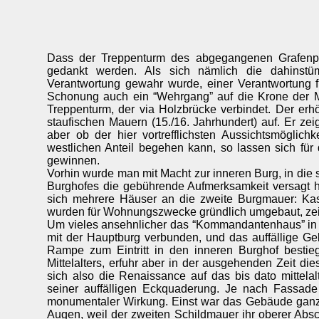
Dass der Treppenturm des abgegangenen Grafenpal
gedankt werden. Als sich nämlich die dahinstü
Verantwortung gewahr wurde, einer Verantwortung f
Schonung auch ein “Wehrgang” auf die Krone der M
Treppenturm, der via Holzbrücke verbindet. Der erh
staufischen Mauern (15./16. Jahrhundert) auf. Er zei
aber ob der hier vortrefflichsten Aussichtsmöglic
westlichen Anteil begehen kann, so lassen sich für
gewinnen.
Vorhin wurde man mit Macht zur inneren Burg, in di
Burghofes die gebührende Aufmerksamkeit versagt 
sich mehrere Häuser an die zweite Burgmauer: Kase
wurden für Wohnungszwecke gründlich umgebaut, zeige
Um vieles ansehnlicher das “Kommandantenhaus” in d
mit der Hauptburg verbunden, und das auffällige 
Rampe zum Eintritt in den inneren Burghof besti
Mittelalters, erfuhr aber in der ausgehenden Zeit d
sich also die Renaissance auf das bis dato mittela
seiner auffälligen Eckquaderung. Je nach Fassade 
monumentaler Wirkung. Einst war das Gebäude ganz i
Augen, weil der zweiten Schildmauer ihr oberer Abs