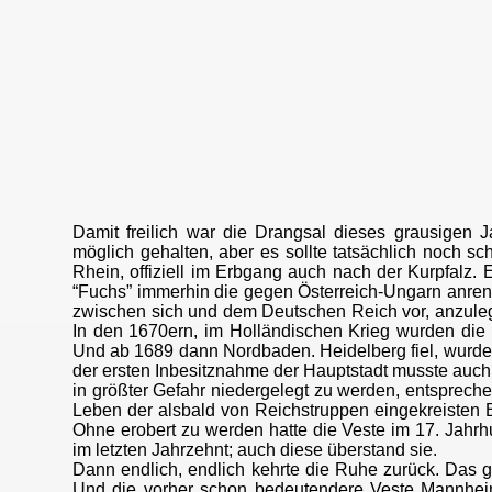
Damit freilich war die Drangsal dieses grausigen J
möglich gehalten, aber es sollte tatsächlich noch s
Rhein, offiziell im Erbgang auch nach der Kurpfalz. E
“Fuchs” immerhin die gegen Österreich-Ungarn anr
zwischen sich und dem Deutschen Reich vor, anzulegen
In den 1670ern, im Holländischen Krieg wurden die 
Und ab 1689 dann Nordbaden. Heidelberg fiel, wurde
der ersten Inbesitznahme der Hauptstadt musste auc
in größter Gefahr niedergelegt zu werden, entspre
Leben der alsbald von Reichstruppen eingekreisten 
Ohne erobert zu werden hatte die Veste im 17. Jahrhu
im letzten Jahrzehnt; auch diese überstand sie.
Dann endlich, endlich kehrte die Ruhe zurück. Das g
Und die vorher schon bedeutendere Veste Mannhei