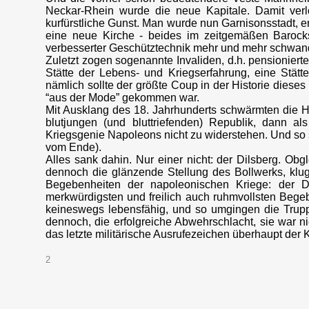
Neckar-Rhein wurde die neue Kapitale. Damit verlo
kurfürstliche Gunst. Man wurde nun Garnisonsstadt, 
eine neue Kirche - beides im zeitgemäßen Barock
verbesserter Geschütztechnik mehr und mehr schwand
Zuletzt zogen sogenannte Invaliden, d.h. pensioniert
Stätte der Lebens- und Kriegserfahrung, eine Stätt
nämlich sollte der größte Coup in der Historie diese
“aus der Mode” gekommen war.
Mit Ausklang des 18. Jahrhunderts schwärmten die 
blutjungen (und bluttriefenden) Republik, dann a
Kriegsgenie Napoleons nicht zu widerstehen. Und so s
vom Ende).
Alles sank dahin. Nur einer nicht: der Dilsberg. Ob
dennoch die glänzende Stellung des Bollwerks, klu
Begebenheiten der napoleonischen Kriege: der Di
merkwürdigsten und freilich auch ruhmvollsten Bege
keineswegs lebensfähig, und so umgingen die Trupp
dennoch, die erfolgreiche Abwehrschlacht, sie war ni
das letzte militärische Ausrufezeichen überhaupt der K
2