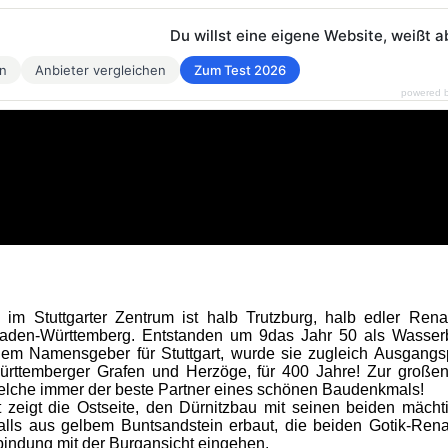
Du willst eine eigene Website, weißt a
en
Anbieter vergleichen
Zum Test 2026
powered 
 im Stuttgarter Zentrum ist halb Trutzburg, halb edler Rena
aden-Württemberg. Entstanden um 9das Jahr 50 als Wasserb
 dem Namensgeber für Stuttgart, wurde sie zugleich Ausgangs
ürttemberger Grafen und Herzöge, für 400 Jahre! Zur großen 
elche immer der beste Partner eines schönen Baudenkmals!
t zeigt die Ostseite, den Dürnitzbau mit seinen beiden mäch
alls aus gelbem Buntsandstein erbaut, die beiden Gotik-Rena
rbindung mit der Burgansicht eingehen.