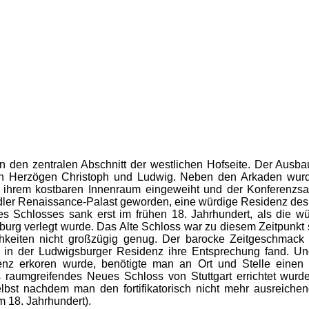
 den zentralen Abschnitt der westlichen Hofseite. Der Ausba
n Herzögen Christoph und Ludwig. Neben den Arkaden wurde
t ihrem kostbaren Innenraum eingeweiht und der Konferenzsaa
ler Renaissance-Palast geworden, eine würdige Residenz des 
s Schlosses sank erst im frühen 18. Jahrhundert, als die wü
urg verlegt wurde. Das Alte Schloss war zu diesem Zeitpunkt s
hkeiten nicht großzügig genug. Der barocke Zeitgeschmack 
ie in der Ludwigsburger Residenz ihre Entsprechung fand. Un
nz erkoren wurde, benötigte man an Ort und Stelle einen b
s raumgreifendes Neues Schloss von Stuttgart errichtet wurd
elbst nachdem man den fortifikatorisch nicht mehr ausreiche
im 18. Jahrhundert).