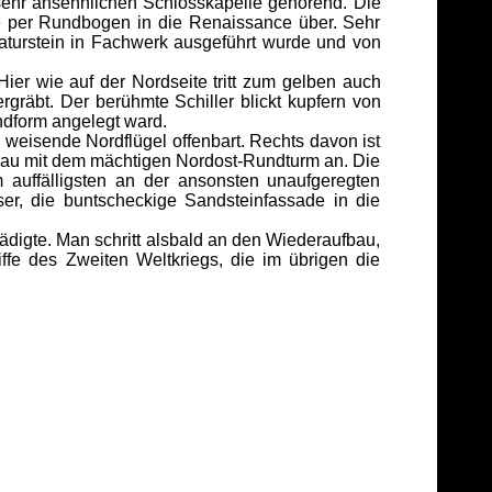
 sehr ansehnlichen Schlosskapelle gehörend. Die
se per Rundbogen in die Renaissance über. Sehr
aturstein in Fachwerk ausgeführt wurde und von
Hier wie auf der Nordseite tritt zum gelben auch
rgräbt. Der berühmte Schiller blickt kupfern von
ndform angelegt ward.
weisende Nordflügel offenbart. Rechts davon ist
tzbau mit dem mächtigen Nordost-Rundturm an. Die
auffälligsten an der ansonsten unaufgeregten
er, die buntscheckige Sandsteinfassade in die
ädigte. Man schritt alsbald an den Wiederaufbau,
fe des Zweiten Weltkriegs, die im übrigen die