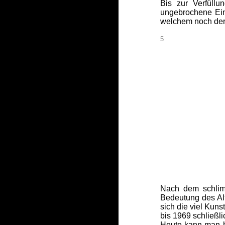
Bis zur Verfüllu
ungebrochene Ein
welchem noch der 
5
Nach dem schlimm
Bedeutung des Alt
sich die viel Kuns
bis 1969 schließli
Heute kann man h