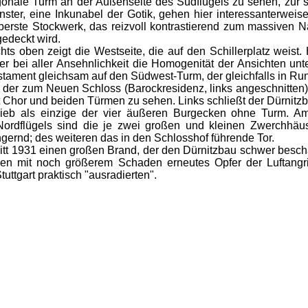
ygonale Turm an der Außenseite des Südflügels zu sehen, zur
ster, eine Inkunabel der Gotik, gehen hier interessanterwei
erste Stockwerk, das reizvoll kontrastierend zum massiven N
edeckt wird.
hts oben zeigt die Westseite, die auf den Schillerplatz weist. 
der bei aller Ansehnlichkeit die Homogenität der Ansichten unte
ament gleichsam auf den Südwest-Turm, der gleichfalls in Ru
 der zum Neuen Schloss (Barockresidenz, links angeschnitten) 
mit Chor und beiden Türmen zu sehen. Links schließt der Dürni
ieb als einzige der vier äußeren Burgecken ohne Turm. Am 
ordflügels sind die je zwei großen und kleinen Zwerchhäus
ernd; des weiteren das in den Schlosshof führende Tor.
litt 1931 einen großen Brand, der den Dürnitzbau schwer besch
n mit noch größerem Schaden erneutes Opfer der Luftangrif
tuttgart praktisch "ausradierten".