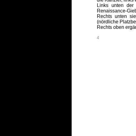
Links unten der
Renaissance-Giebe
Rechts unten si
(nördliche Platzbe
Rechts oben ergän
4