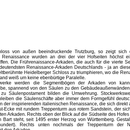
loss von außen beeindruckende Trutzburg, so zeigt sich 
r Renaissance wurden an drei der vier Hofseiten höchst ei
fen. Die Frührenaissance-Arkaden, die auch für die vierte Se
deutendsten Renaissance-Arkaden Deutschlands - ja an dies
ltberühmte Heidelberger Schloss zu triumphieren, wo die Ren
nd weiß um keine ebenbürtige Paralelle.
werke werden die Segmentbögen der Arkaden von kanneli
be, spannend von den Säulen zu den Gebäudeaußenwänden, 
 zu Säulenpostament bilden die Umwehrung. Stockwerksw
bleiben die Säulenschäfte aber immer dem Formgefühl deutsch
on der inspirierenden italienischen Renaissance, die sich direkt a
st-Ecke mit rundem Treppenturm aus rotem Sandstein, der si
eten Arkaden. Rechts oben der Blick auf die Südseite des Hofes 
m Bart steht, seit 1495 erster Herzog von Württemberg. Gest
hundert). Rechts unten nochmals der Treppenturm der N
t den Arkaden.