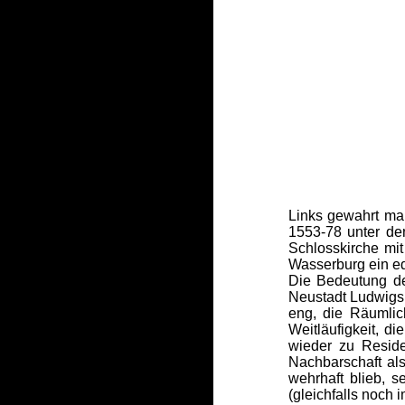
Links gewahrt man
1553-78 unter de
Schlosskirche mi
Wasserburg ein ed
Die Bedeutung de
Neustadt Ludwigsb
eng, die Räumlic
Weitläufigkeit, d
wieder zu Reside
Nachbarschaft al
wehrhaft blieb, s
(gleichfalls noch 