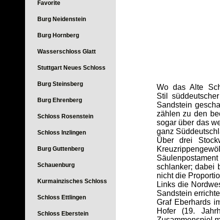
Favorite
Burg Neidenstein
Burg Hornberg
Wasserschloss Glatt
Stuttgart Neues Schloss
Burg Steinsberg
Wo das Alte Sch
Stil süddeutsche
Burg Ehrenberg
Sandstein geschaf
zählen zu den be
Schloss Rosenstein
sogar über das we
ganz Süddeutschla
Schloss Inzlingen
Über drei Stock
Kreuzrippengewöl
Burg Guttenberg
Säulenpostament
Schauenburg
schlanker; dabei 
nicht die Proporti
Kurmainzisches Schloss
Links die Nordwe
Sandstein erricht
Schloss Ettlingen
Graf Eberhards i
Hofer (19. Jahr
Schloss Eberstein
Zusammenspiel mi