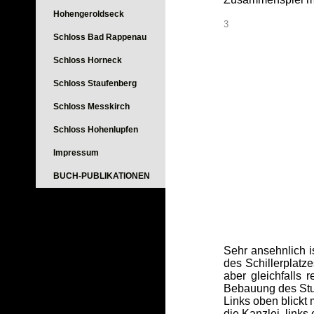
Hohengeroldseck
3
Schloss Bad Rappenau
Schloss Horneck
Schloss Staufenberg
Schloss Messkirch
Schloss Hohenlupfen
Impressum
BUCH-PUBLIKATIONEN
Sehr ansehnlich 
des Schillerplat
aber gleichfalls 
Bebauung des Stut
Links oben blickt
die Kanzlei, links 