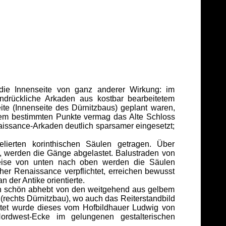
die Innenseite von ganz anderer Wirkung: im
ndrückliche Arkaden aus kostbar bearbeitetem
ite (Innenseite des Dürnitzbaus) geplant waren,
em bestimmten Punkte vermag das Alte Schloss
aissance-Arkaden deutlich sparsamer eingesetzt;
erten korinthischen Säulen getragen. Über
werden die Gänge abgelastet. Balustraden von
eise von unten nach oben werden die Säulen
er Renaissance verpflichtet, erreichen bewusst
n der Antike orientierte.
ch schön abhebt von den weitgehend aus gelbem
(rechts Dürnitzbau), wo auch das Reiterstandbild
altet wurde dieses vom Hofbildhauer Ludwig von
ordwest-Ecke im gelungenen gestalterischen