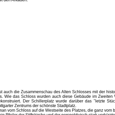
ist auch die Zusammenschau des Alten Schlosses mit der hi
zes. Wie das Schloss wurden auch diese Gebäude im Zweiten 
rekonstruiert. Der Schillerplatz wurde darüber das "letzte St
tgarter Zentrums der schönste Stadtplatz.
 man vom Schloss auf die Westseite des Platzes, die ganz vom
ein Pfeiler der Stiftskirche und der perspektivisch stark verkürzt