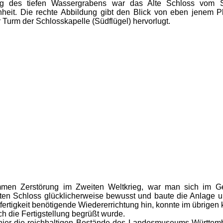
ng des tiefen Wassergrabens war das Alte Schloss vom Sc
heit. Die rechte Abbildung gibt den Blick von eben jenem Pl
Turm der Schlosskapelle (Südflügel) hervorlugt.
en Zerstörung im Zweiten Weltkrieg, war man sich im Geg
en Schloss glücklicherweise bewusst und baute die Anlage un
tfertigkeit benötigende Wiedererrichtung hin, konnte im übrigen
ch die Fertigstellung begrüßt wurde.
ier die reichhaltigen Bestände des Landesmuseums Württember