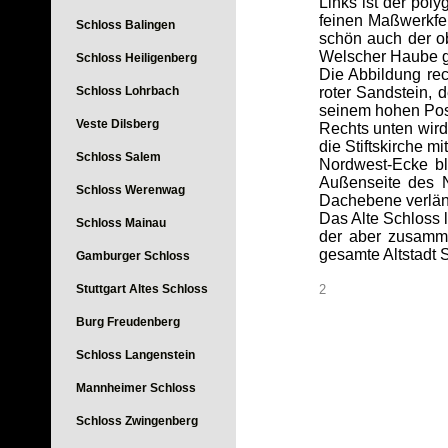
Links ist der pol
feinen Maßwerkfen
Schloss Balingen
schön auch der ob
Welscher Haube g
Schloss Heiligenberg
Die Abbildung rec
Schloss Lohrbach
roter Sandstein, 
seinem hohen Post
Veste Dilsberg
Rechts unten wird
die Stiftskirche 
Schloss Salem
Nordwest-Ecke bl
Außenseite des N
Schloss Werenwag
Dachebene verläng
Das Alte Schloss 
Schloss Mainau
der aber zusamme
gesamte Altstadt S
Gamburger Schloss
Stuttgart Altes Schloss
2
Burg Freudenberg
Schloss Langenstein
Mannheimer Schloss
Schloss Zwingenberg