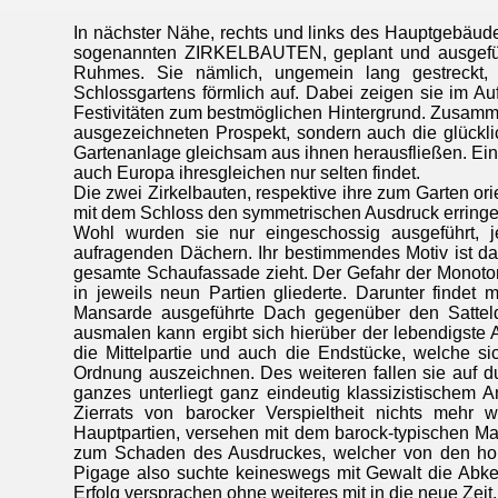
In nächster Nähe, rechts und links des Hauptgebäud
sogenannten ZIRKELBAUTEN, geplant und ausgeführ
Ruhmes. Sie nämlich, ungemein lang gestreckt,
Schlossgartens förmlich auf. Dabei zeigen sie im Au
Festivitäten zum bestmöglichen Hintergrund. Zusamm
ausgezeichneten Prospekt, sondern auch die glückli
Gartenanlage gleichsam aus ihnen herausfließen. Eine 
auch Europa ihresgleichen nur selten findet.
Die zwei Zirkelbauten, respektive ihre zum Garten o
mit dem Schloss den symmetrischen Ausdruck erringen,
Wohl wurden sie nur eingeschossig ausgeführt,
aufragenden Dächern. Ihr bestimmendes Motiv ist da
gesamte Schaufassade zieht. Der Gefahr der Monoton
in jeweils neun Partien gliederte. Darunter findet
Mansarde ausgeführte Dach gegenüber den Satteldä
ausmalen kann ergibt sich hierüber der lebendigste 
die Mittelpartie und auch die Endstücke, welche s
Ordnung auszeichnen. Des weiteren fallen sie auf 
ganzes unterliegt ganz eindeutig klassizistischem A
Zierrats von barocker Verspieltheit nichts mehr 
Hauptpartien, versehen mit dem barock-typischen Mans
zum Schaden des Ausdruckes, welcher von den hohen
Pigage also suchte keineswegs mit Gewalt die Abk
Erfolg versprachen ohne weiteres mit in die neue Zeit.