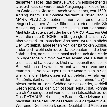
gesamten Tages, das genaue Studium entsprechend 
Das Schloss, es wurde auch Ausgangspunkt des "neuen
im Codex des Klosters Lorsch verzeichnet, war 168
Anfang nahm, zur Sommerresidenz aufstieg, zog 
MARKTPLATZES, getrennt nur von einer Straße
eingeschlagenen Achse führte man eine breite St
Ansiedlung zusammenführte. Das Hauptgebäu
Marktplatzbauten, stellt der lange MARSTALL, ein G
Auch die neue KIRCHE, im übrigen gleichfalls ein We
aber verstärkt mit barockem Ansinnen, wurde in nächs
Der Ort selbst, abgesehen von der barocken Achse
finden sich wohl schmucke Barockbauten — die Dur
Jahrhundert, namentlich einmal mehr durch den Mode
in Augenschein nimmt, werden einem die Bauten u
Sterilität und Langeweile. Und man begreift recht billi
Bedenkt man des weiteren und wiederum von unse
erfahren"[2], so bezeugen uns die Modernisten in Sch
wie uns die Naturwissenschaft belehrt — als e
Persönlichkeit (allenfalls mit der Illusion eines "I
nichts mehr auf das Schöne verschwendet, verblei
Geschlecht, das den Schlosspark erbaut hat, könnt
Durch Äonen getrennt vermeint man tatsächlich auf d
Das RATHAUS, ein bulliger Bau im Klassizismus des 
nächster Nähe des Schlossareals. Wie dargelegt, die
Wer einen Schlosspark dieser Qualität und Ausdehnu