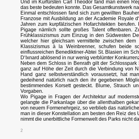
Und im Kurfürsten Carl Theodor fand man einen Reg
das beste bedeuten konnte. Das Gesamtkunstwerk na
Einmal entschlossen fand sich zum gewillten Bauher
Franzose mit Ausbildung an der Academie Royale d‘A
Jahren zum kurpfälzischen Hofarchitekten berufen. 
Pigage nämlich sollte großes Talent offenbaren.
Frühklassizismus zum Einzug in den Südwesten Deut
welcher hier gleichsam vermittelte zwischen d
Klassizismus à la Weinbrenner, schufen beide s
einflussreichen Benediktiner-Abtei St. Blasien im S
D‘Ixnard ablösend in nur wenig verblümter Konkurren
Neben dem Schloss in Benrath gilt der Schlosspark
ganz auf Höhe der Zeit durch die Verbindung von Na
Hand ganz selbstverständlich voraussetzt, hat m
gedeihend natürlich nach den ihr gegebenen Möglic
bestimmendes Korsett gesteckt. Blume, Strauch u
Vorgaben.
Wo Pigage in Fragen der Architektur auf moderns
gelangte die Parkanlage über die allenthalben geka
von neuem Formenehrgeiz, so verblieb das natürliche
man in dieser Konstellation am besten den Reiz des
nimmt die unerbittliche Formenwelt des Parks nicht d
2