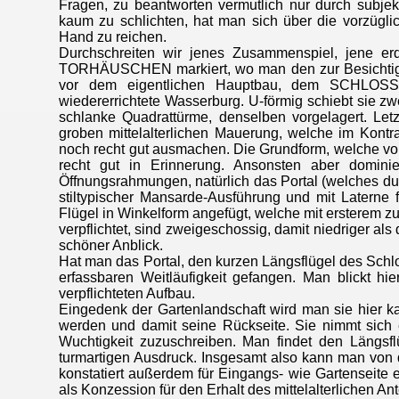
Fragen, zu beantworten vermutlich nur durch subjek
kaum zu schlichten, hat man sich über die vorzügl
Hand zu reichen.
Durchschreiten wir jenes Zusammenspiel, jene er
TORHÄUSCHEN markiert, wo man den zur Besichtigung 
vor dem eigentlichen Hauptbau, dem SCHLOSS. 
wiedererrichtete Wasserburg. U-förmig schiebt sie zw
schlanke Quadrattürme, denselben vorgelagert. Letz
groben mittelalterlichen Mauerung, welche im Kontr
noch recht gut ausmachen. Die Grundform, welche von m
recht gut in Erinnerung. Ansonsten aber dominie
Öffnungsrahmungen, natürlich das Portal (welches dur
stiltypischer Mansarde-Ausführung und mit Laterne
Flügel in Winkelform angefügt, welche mit ersterem
verpflichtet, sind zweigeschossig, damit niedriger a
schöner Anblick.
Hat man das Portal, den kurzen Längsflügel des Sch
erfassbaren Weitläufigkeit gefangen. Man blickt hi
verpflichteten Aufbau.
Eingedenk der Gartenlandschaft wird man sie hier 
werden und damit seine Rückseite. Sie nimmt sich e
Wuchtigkeit zuzuschreiben. Man findet den Längsf
turmartigen Ausdruck. Insgesamt also kann man von
konstatiert außerdem für Eingangs- wie Gartenseite
als Konzession für den Erhalt des mittelalterlichen Ant