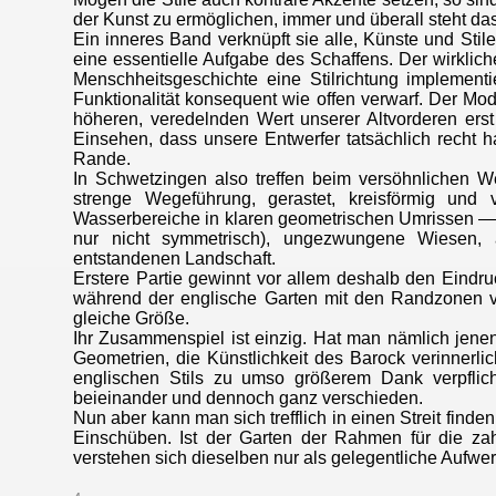
der Kunst zu ermöglichen, immer und überall steht da
Ein inneres Band verknüpft sie alle, Künste und Stile
eine essentielle Aufgabe des Schaffens. Der wirklich
Menschheitsgeschichte eine Stilrichtung implementi
Funktionalität konsequent wie offen verwarf. Der Mod
höheren, veredelnden Wert unserer Altvorderen erst
Einsehen, dass unsere Entwerfer tatsächlich recht
Rande.
In Schwetzingen also treffen beim versöhnlichen Wet
strenge Wegeführung, gerastet, kreisförmig un
Wasserbereiche in klaren geometrischen Umrissen — 
nur nicht symmetrisch), ungezwungene Wiesen, a
entstandenen Landschaft.
Erstere Partie gewinnt vor allem deshalb den Eindr
während der englische Garten mit den Randzonen vo
gleiche Größe.
Ihr Zusammenspiel ist einzig. Hat man nämlich jene
Geometrien, die Künstlichkeit des Barock verinnerli
englischen Stils zu umso größerem Dank verpflic
beieinander und dennoch ganz verschieden.
Nun aber kann man sich trefflich in einen Streit fin
Einschüben. Ist der Garten der Rahmen für die z
verstehen sich dieselben nur als gelegentliche Aufw