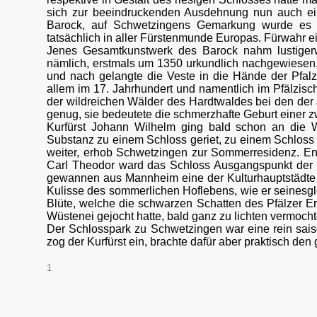
sich zur beeindruckenden Ausdehnung nun auch ein
Barock, auf Schwetzingens Gemarkung wurde es zu
tatsächlich in aller Fürstenmunde Europas. Fürwahr e
Jenes Gesamtkunstwerk des Barock nahm lustigerwe
nämlich, erstmals um 1350 urkundlich nachgewiesen, 
und nach gelangte die Veste in die Hände der Pfalz
allem im 17. Jahrhundert und namentlich im Pfälzisch
der wildreichen Wälder des Hardtwaldes bei den der
genug, sie bedeutete die schmerzhafte Geburt einer 
Kurfürst Johann Wilhelm ging bald schon an die W
Substanz zu einem Schloss geriet, zu einem Schloss
weiter, erhob Schwetzingen zur Sommerresidenz. En
Carl Theodor ward das Schloss Ausgangspunkt der ko
gewannen aus Mannheim eine der Kulturhauptstädte 
Kulisse des sommerlichen Hoflebens, wie er seinesgle
Blüte, welche die schwarzen Schatten des Pfälzer E
Wüstenei gejocht hatte, bald ganz zu lichten vermocht
Der Schlosspark zu Schwetzingen war eine rein sais
zog der Kurfürst ein, brachte dafür aber praktisch den
1