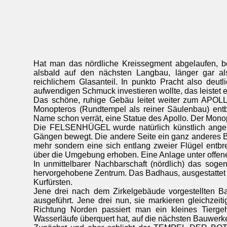
Hat man das nördliche Kreissegment abgelaufen, beg
alsbald auf den nächsten Langbau, länger gar al
reichlichem Glasanteil. In punkto Pracht also deut
aufwendigen Schmuck investieren wollte, das leistet e
Das schöne, ruhige Gebäu leitet weiter zum APOLL
Monopteros (Rundtempel als reiner Säulenbau) entbi
Name schon verrät, eine Statue des Apollo. Der Monopt
Die FELSENHÜGEL wurde natürlich künstlich angeleg
Gängen bewegt. Die andere Seite ein ganz anderes Bil
mehr sondern eine sich entlang zweier Flügel entb
über die Umgebung erhoben. Eine Anlage unter offen
In unmittelbarer Nachbarschaft (nördlich) das sog
hervorgehobene Zentrum. Das Badhaus, ausgestattet 
Kurfürsten.
Jene drei nach dem Zirkelgebäude vorgestellten 
ausgeführt. Jene drei nun, sie markieren gleichzei
Richtung Norden passiert man ein kleines Tiergeh
Wasserläufe überquert hat, auf die nächsten Bauwerk