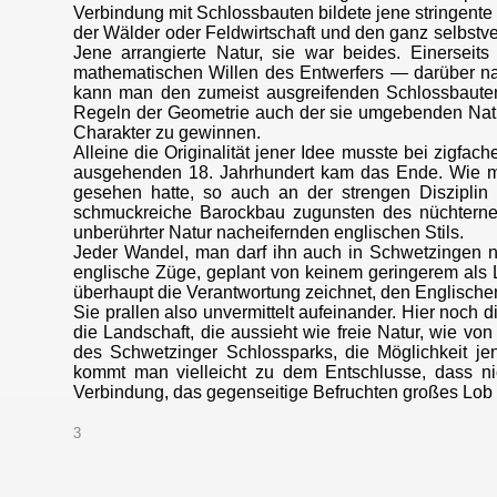
Verbindung mit Schlossbauten bildete jene stringente
der Wälder oder Feldwirtschaft und den ganz selbst
Jene arrangierte Natur, sie war beides. Einerseit
mathematischen Willen des Entwerfers — darüber nahm
kann man den zumeist ausgreifenden Schlossbauten
Regeln der Geometrie auch der sie umgebenden Natur
Charakter zu gewinnen.
Alleine die Originalität jener Idee musste bei zigfac
ausgehenden 18. Jahrhundert kam das Ende. Wie ma
gesehen hatte, so auch an der strengen Disziplin
schmuckreiche Barockbau zugunsten des nüchternen 
unberührter Natur nacheifernden englischen Stils.
Jeder Wandel, man darf ihn auch in Schwetzingen na
englische Züge, geplant von keinem geringerem als 
überhaupt die Verantwortung zeichnet, den Englisch
Sie prallen also unvermittelt aufeinander. Hier noch
die Landschaft, die aussieht wie freie Natur, wie 
des Schwetzinger Schlossparks, die Möglichkeit 
kommt man vielleicht zu dem Entschlusse, dass nic
Verbindung, das gegenseitige Befruchten großes Lob 
3