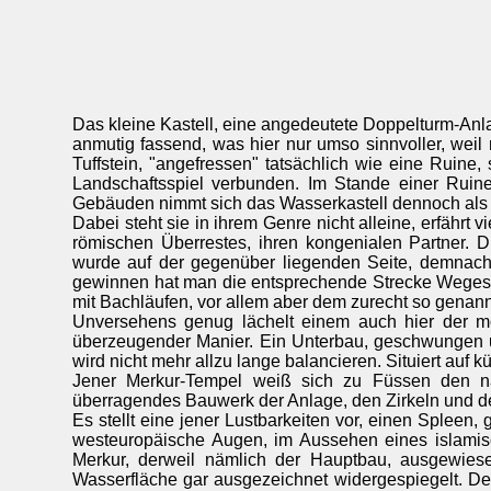
Das kleine Kastell, eine angedeutete Doppelturm-Anla
anmutig fassend, was hier nur umso sinnvoller, weil
Tuffstein, "angefressen" tatsächlich wie eine Ruine
Landschaftsspiel verbunden. Im Stande einer Ruine
Gebäuden nimmt sich das Wasserkastell dennoch als ei
Dabei steht sie in ihrem Genre nicht alleine, erfäh
römischen Überrestes, ihren kongenialen Partner. 
wurde auf der gegenüber liegenden Seite, demnach 
gewinnen hat man die entsprechende Strecke Weges z
mit Bachläufen, vor allem aber dem zurecht so genann
Unversehens genug lächelt einem auch hier der mo
überzeugender Manier. Ein Unterbau, geschwungen u
wird nicht mehr allzu lange balancieren. Situiert auf k
Jener Merkur-Tempel weiß sich zu Füssen den nä
überragendes Bauwerk der Anlage, den Zirkeln und
Es stellt eine jener Lustbarkeiten vor, einen Spleen,
westeuropäische Augen, im Aussehen eines islami
Merkur, derweil nämlich der Hauptbau, ausgewiese
Wasserfläche gar ausgezeichnet widergespiegelt. De