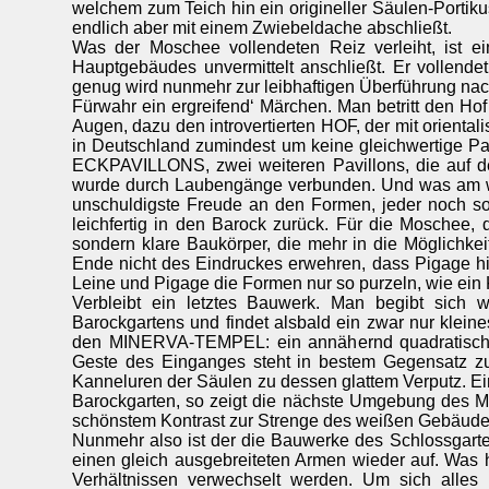
welchem zum Teich hin ein origineller Säulen-Portik
endlich aber mit einem Zwiebeldache abschließt.
Was der Moschee vollendeten Reiz verleiht, ist ei
Hauptgebäudes unvermittelt anschließt. Er vollend
genug wird nunmehr zur leibhaftigen Überführung na
Fürwahr ein ergreifend‘ Märchen. Man betritt den H
Augen, dazu den introvertierten HOF, der mit orienta
in Deutschland zumindest um keine gleichwertige Pa
ECKPAVILLONS, zwei weiteren Pavillons, die auf de
wurde durch Laubengänge verbunden. Und was am wich
unschuldigste Freude an den Formen, jeder noch so k
leichfertig in den Barock zurück. Für die Moschee,
sondern klare Baukörper, die mehr in die Möglichk
Ende nicht des Eindruckes erwehren, dass Pigage hie
Leine und Pigage die Formen nur so purzeln, wie ein 
Verbleibt ein letztes Bauwerk. Man begibt sich 
Barockgartens und findet alsbald ein zwar nur klein
den MINERVA-TEMPEL: ein annähernd quadratischer 
Geste des Einganges steht in bestem Gegensatz zur
Kanneluren der Säulen zu dessen glattem Verputz. E
Barockgarten, so zeigt die nächste Umgebung des 
schönstem Kontrast zur Strenge des weißen Gebäude
Nunmehr also ist der die Bauwerke des Schlossgar
einen gleich ausgebreiteten Armen wieder auf. Was 
Verhältnissen verwechselt werden. Um sich alles