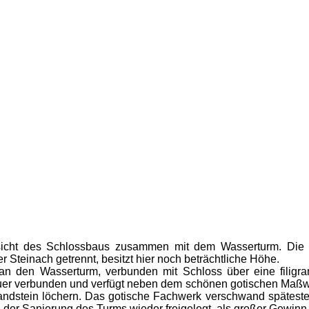
sicht des Schlossbaus zusammen mit dem Wasserturm. Die 
er Steinach getrennt, besitzt hier noch beträchtliche Höhe.
n den Wasserturm, verbunden mit Schloss über eine filigran
er verbunden und verfügt neben dem schönen gotischen Maßwer
ndstein löchern. Das gotische Fachwerk verschwand spätesten
i der Sanierung des Turms wieder freigelegt, als großer Gewinn