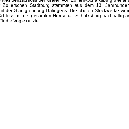
 Residenzschloss der Grafen von Zollern-Schalksburg diente s
 Zollerschen Stadtburg stammten aus dem 13. Jahrhundert,
 der Stadtgründung Balingens. Die oberen Stockwerke wurde
hloss mit der gesamten Herrschaft Schalksburg nachhaltig an
für die Vogte nutzte.