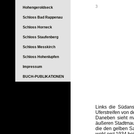
3
Hohengeroldseck
Schloss Bad Rappenau
Schloss Horneck
Schloss Staufenberg
Schloss Messkirch
Schloss Hohenlupfen
Impressum
BUCH-PUBLIKATIONEN
Links die Südan
Uferstreifen von d
Daneben sieht ma
äußeren Stadtmau
die den gelben Sa
wohl erst 1934 be