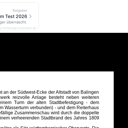
Ratgeber
im Test 2026
ger überrascht.
by homepage-baukasten.de
ht an der Südwest-Ecke der Altstadt von Balingen
werk reizvolle Anlage besteht neben weiteren
inem Turm der alten Stadtbefestigung - dem
dem Wasserturm verbunden) - und dem Reiterhaus
gefällige Zusammenschau wird durch die doppelte
inem verheerenden Stadtbrand des Jahres 1809