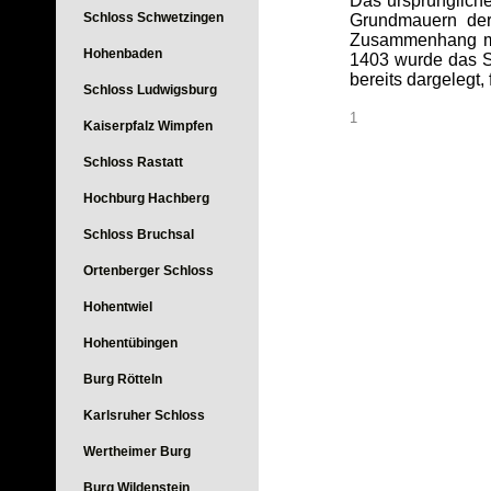
Das ursprüngliche
Schloss Schwetzingen
Grundmauern der
Zusammenhang mit
Hohenbaden
1403 wurde das Sc
bereits dargelegt, 
Schloss Ludwigsburg
1
Kaiserpfalz Wimpfen
Schloss Rastatt
Hochburg Hachberg
Schloss Bruchsal
Ortenberger Schloss
Hohentwiel
Hohentübingen
Burg Rötteln
Karlsruher Schloss
Wertheimer Burg
Burg Wildenstein