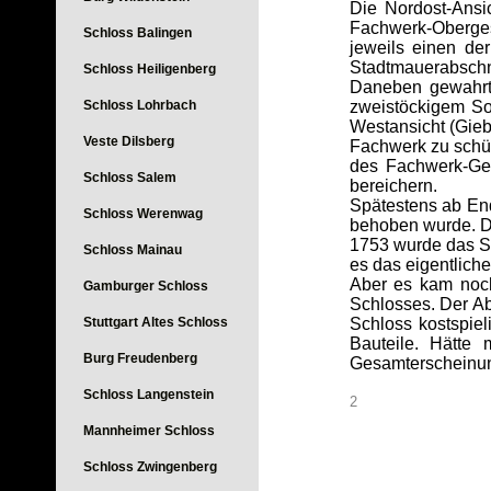
Die Nordost-Ansi
Fachwerk-Obergesc
Schloss Balingen
jeweils einen de
Stadtmauerabschnit
Schloss Heiligenberg
Daneben gewahrt 
Schloss Lohrbach
zweistöckigem So
Westansicht (Gieb
Veste Dilsberg
Fachwerk zu schüt
des Fachwerk-Ges
Schloss Salem
bereichern.
Spätestens ab En
Schloss Werenwag
behoben wurde. De
1753 wurde das Sc
Schloss Mainau
es das eigentlich
Aber es kam noch
Gamburger Schloss
Schlosses. Der A
Stuttgart Altes Schloss
Schloss kostspiel
Bauteile. Hätte
Burg Freudenberg
Gesamterscheinun
Schloss Langenstein
2
Mannheimer Schloss
Schloss Zwingenberg