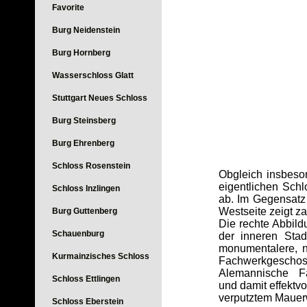
Favorite
Burg Neidenstein
Burg Hornberg
Wasserschloss Glatt
Stuttgart Neues Schloss
Burg Steinsberg
Burg Ehrenberg
Schloss Rosenstein
Obgleich insbeso
eigentlichen Schl
Schloss Inzlingen
ab. Im Gegensatz 
Westseite zeigt z
Burg Guttenberg
Die rechte Abbild
Schauenburg
der inneren Sta
monumentalere, n
Kurmainzisches Schloss
Fachwerkgeschoss
Alemannische F
Schloss Ettlingen
und damit effektvo
verputztem Mauerw
Schloss Eberstein