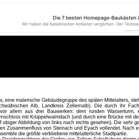
Die 7 besten Homepage-Baukästen 
Wir haben die beliebtesten Anbieter verglichen. Der Testsie
powered 
s, eine malerische Gebäudegruppe des späten Mittelalters, ste
wäbischen Alb, Landkreis Zollernalb). Die durch ihr Fach
or allem aus drei Bauwerken: dem runden Wasserturm, e
lernschloss mit Krüppelwalmdach (und durch eine Brücke mit 
uf obiger Abbildung von links nach rechts gesehen). Die sehr 
en Zusammenfluss von Steinach und Eyach vollendet. Nach e
semble die größte verbliebene mittelalterliche Stadtpartie.