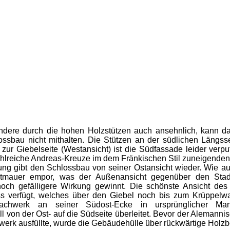
ndere durch die hohen Holzstützen auch ansehnlich, kann das
ossbau nicht mithalten. Die Stützen an der südlichen Längss
zur Giebelseite (Westansicht) ist die Südfassade leider verput
ahlreiche Andreas-Kreuze im dem Fränkischen Stil zuneigende
ung gibt den Schlossbau von seiner Ostansicht wieder. Wie a
dtmauer empor, was der Außenansicht gegenüber den Stadt
och gefälligere Wirkung gewinnt. Die schönste Ansicht des
 verfügt, welches über den Giebel noch bis zum Krüppelwal
achwerk an seiner Südost-Ecke in ursprünglicher Man
ll von der Ost- auf die Südseite überleitet. Bevor der Alemann
erk ausfüllte, wurde die Gebäudehülle über rückwärtige Holz