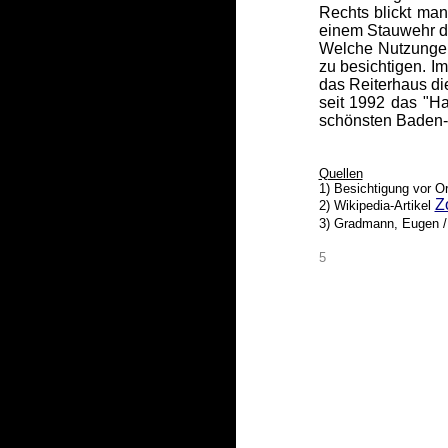
Rechts blickt ma
einem Stauwehr de
Welche Nutzungen
zu besichtigen. I
das Reiterhaus di
seit 1992 das "H
schönsten Baden-
Quellen
1) Besichtigung vor O
Z
2) Wikipedia-Artikel
3) Gradmann, Eugen / 
5