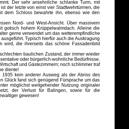
immt. Der sehr ansehnliche schlanke Turm, mit
 der letzte von einst vier Stadtwehrtürmen, die
mit dem Schloss bewahrte ihn, ebenso wie den
dessen Nord- und West-Ansicht. Über massivem
t gotisch hohem Krüppelwalmdach. Alleine die
lalter gerne verwendet um das wetterempfindliche
ausgeführt. Typisch hierfür auch die Auskragung
 wird, die ihrerseits das schöne Fassadenbild
schlechten baulichen Zustand, der immer wieder
entative oder bürgerlich-wohnliche Bedürfnisse.
Wirtschaft und Gästezimmern; noch schlimmer traf
e diente!
s 1935 kein anderer Ausweg als der Abriss des
en Glück fand sich genügend Fürsprache um das
nter möglichst weitgehender Nutzung originaler
zt, der Verlust für Balingen, sowie für die
ewaltiger gewesen!