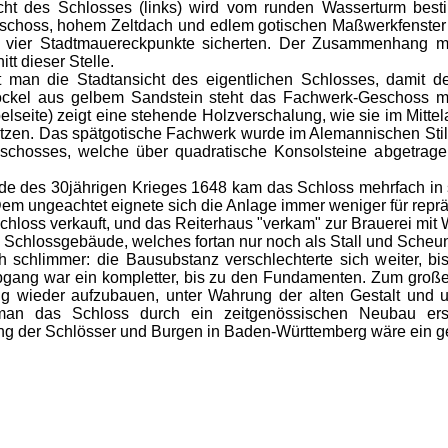
cht des Schlosses (links) wird vom runden Wasserturm best
hoss, hohem Zeltdach und edlem gotischen Maßwerkfenster ist
r vier Stadtmauereckpunkte sicherten. Der Zusammenhang 
t dieser Stelle.
man die Stadtansicht des eigentlichen Schlosses, damit 
ckel aus gelbem Sandstein steht das Fachwerk-Geschoss mi
elseite) zeigt eine stehende Holzverschalung, wie sie im Mitte
zen. Das spätgotische Fachwerk wurde im Alemannischen Stil 
chosses, welche über quadratische Konsolsteine abgetragen
de des 30jährigen Krieges 1648 kam das Schloss mehrfach in 
m ungeachtet eignete sich die Anlage immer weniger für repräs
hloss verkauft, und das Reiterhaus "verkam" zur Brauerei mit 
e Schlossgebäude, welches fortan nur noch als Stall und Scheun
 schlimmer: die Bausubstanz verschlechterte sich weiter, bi
bgang war ein kompletter, bis zu den Fundamenten. Zum groß
ig wieder aufzubauen, unter Wahrung der alten Gestalt und u
 man das Schloss durch ein zeitgenössischen Neubau erset
g der Schlösser und Burgen in Baden-Württemberg wäre ein g