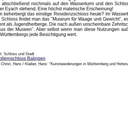
n abschließend nochmals auf den Wasserturm und den Schlos
r Eyach stehend. Eine höchst malerische Erscheinung!
 beherbergt das einstige Residenzschloss heute? Im Wassertu
m Schloss findet man das "Museum für Waage und Gewicht", ei
ent als Jugendherberge. Die nach außen unscheinbare Zehntsc
aus der Museen". Aber selbst wenn man diese Nutzungen außen
Württembergs jede Besichtigung wert.
rt: Schloss und Stadt
ollernschloss Balingen
Christ, Hans / Klaiber, Hans: "Kunstwanderungen in Württemberg und Hohenzol