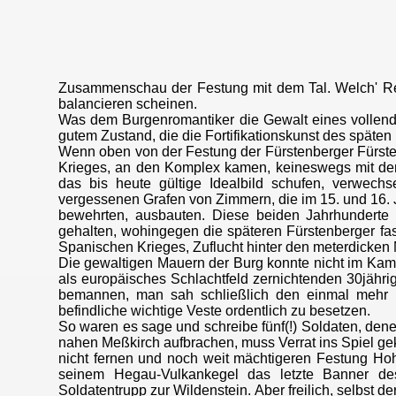
Zusammenschau der Festung mit dem Tal. Welch' Rei
balancieren scheinen.
Was dem Burgenromantiker die Gewalt eines vollende
gutem Zustand, die die Fortifikationskunst des späten M
Wenn oben von der Festung der Fürstenberger Fürsten
Krieges, an den Komplex kamen, keineswegs mit den 
das bis heute gültige Idealbild schufen, verwec
vergessenen Grafen von Zimmern, die im 15. und 16. 
bewehrten, ausbauten. Diese beiden Jahrhunderte g
gehalten, wohingegen die späteren Fürstenberger fast
Spanischen Krieges, Zuflucht hinter den meterdicke
Die gewaltigen Mauern der Burg konnte nicht im Kam
als europäisches Schlachtfeld zernichtenden 30jähri
bemannen, man sah schließlich den einmal mehr hil
befindliche wichtige Veste ordentlich zu besetzen.
So waren es sage und schreibe fünf(!) Soldaten, den
nahen Meßkirch aufbrachen, muss Verrat ins Spiel g
nicht fernen und noch weit mächtigeren Festung Hoh
seinem Hegau-Vulkankegel das letzte Banner des
Soldatentrupp zur Wildenstein. Aber freilich, selbst de