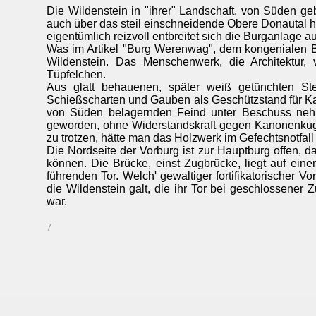
Die Wildenstein in "ihrer" Landschaft, von Süden ge
auch über das steil einschneidende Obere Donautal hi
eigentümlich reizvoll entbreitet sich die Burganlage au
Was im Artikel "Burg Werenwag", dem kongenialen Bu
Wildenstein. Das Menschenwerk, die Architektur, 
Tüpfelchen.
Aus glatt behauenen, später weiß getünchten Ste
Schießscharten und Gauben als Geschützstand für Ka
von Süden belagernden Feind unter Beschuss neh
geworden, ohne Widerstandskraft gegen Kanonenkug
zu trotzen, hätte man das Holzwerk im Gefechtsnotfa
Die Nordseite der Vorburg ist zur Hauptburg offen, d
können. Die Brücke, einst Zugbrücke, liegt auf ein
führenden Tor. Welch' gewaltiger fortifikatorischer Vo
die Wildenstein galt, die ihr Tor bei geschlossener Z
war.
7