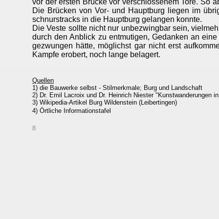
vor der ersten Brücke vor verschlossenem Tore. So a
Die Brücken von Vor- und Hauptburg liegen im übrige
schnurstracks in die Hauptburg gelangen konnte.
Die Veste sollte nicht nur unbezwingbar sein, vielm
durch den Anblick zu entmutigen, Gedanken an eine l
gezwungen hätte, möglichst gar nicht erst aufkomm
Kampfe erobert, noch lange belagert.
Quellen
1) die Bauwerke selbst - Stilmerkmale; Burg und Landschaft
2) Dr. Emil Lacroix und Dr. Heinrich Niester "Kunstwanderungen i
3) Wikipedia-Artikel Burg Wildenstein (Leibertingen)
4) Örtliche Informationstafel
8