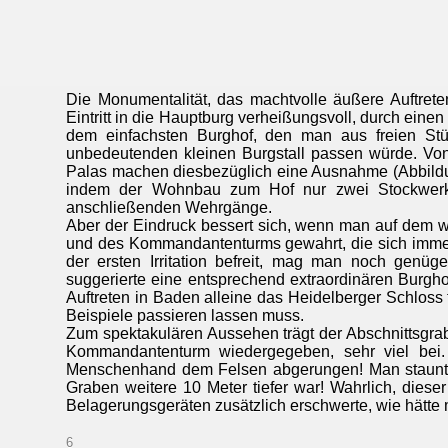
Die Monumentalität, das machtvolle äußere Auftreten
Eintritt in die Hauptburg verheißungsvoll, durch ein
dem einfachsten Burghof, den man aus freien Stü
unbedeutenden kleinen Burgstall passen würde. Von
Palas machen diesbezüglich eine Ausnahme (Abbildun
indem der Wohnbau zum Hof nur zwei Stockwerke, 
anschließenden Wehrgänge.
Aber der Eindruck bessert sich, wenn man auf dem w
und des Kommandantenturms gewahrt, die sich immer
der ersten Irritation befreit, mag man noch genü
suggerierte eine entsprechend extraordinären Burgh
Auftreten in Baden alleine das Heidelberger Schloss 
Beispiele passieren lassen muss.
Zum spektakulären Aussehen trägt der Abschnittsgrab
Kommandantenturm wiedergegeben, sehr viel bei. 
Menschenhand dem Felsen abgerungen! Man staunt e
Graben weitere 10 Meter tiefer war! Wahrlich, dies
Belagerungsgeräten zusätzlich erschwerte, wie hätte
6