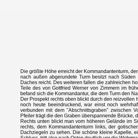
Die größte Höhe erreicht der Kommandantenturm, der we
nach außen abgerundete Turm besitzt nach Süden ei
Daches reicht. Des weiteren fallen die zahlreichen 
Teile des von Gottfried Werner von Zimmern im früh
befand sich die Kommandantur, die dem Turm den N
Der Prospekt rechts oben blickt durch den reizvollen
noch heute beeindruckend, war einst noch wehrhafte
verbunden mit dem "Abschnittsgraben" zwischen Vor
Pfeiler trägt die den Graben überspannende Brücke, di
Rechts unten blickt man vom höheren Gelände im Sü
rechts, dem Kommandantenturm links, der gotische
Dachziegeln zu sehen. Die schöne kleine Kapelle, e
Schluss, tritt also nach Osten deutlich vor die Wehrma