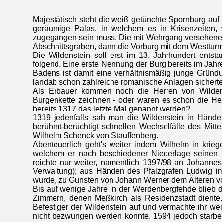
Majestätisch steht die weiß getünchte Spornburg auf 
geräumige Palas, in welchem es in Krisenzeiten, 
zugegangen sein muss. Die mit Wehrgang versehene
Abschnittsgraben, dann die Vorburg mit dem Westturm
Die Wildenstein soll erst im 13. Jahrhundert ent
folgend. Eine erste Nennung der Burg bereits im Jah
Badens ist damit eine verhältnismäßig junge Gründun
landab schon zahlreiche romanische Anlagen sichert
Als Erbauer kommen noch die Herren von Wildens
Burgenkette zeichnen - oder waren es schon die Her
bereits 1317 das letzte Mal genannt werden?
1319 jedenfalls sah man die Wildenstein in Händ
berühmt-berüchtigt schnellen Wechselfälle des Mitt
Wilhelm Schenck von Stauffenberg.
Abenteuerlich geht's weiter indem Wilhelm in krie
welchem er nach beschiedener Niederlage seinen Bu
reichte nur weiter, namentlich 1397/98 an Johannes
Verwaltung); aus Händen des Pfalzgrafen Ludwig im 
wurde, zu Gunsten von Johann Werner dem Älteren v
Bis auf wenige Jahre in der Werdenbergfehde blieb d
Zimmern, denen Meßkirch als Residenzstadt diente. 
Befestiger der Wildenstein auf und vermachte ihr we
nicht bezwungen werden konnte. 1594 jedoch starb